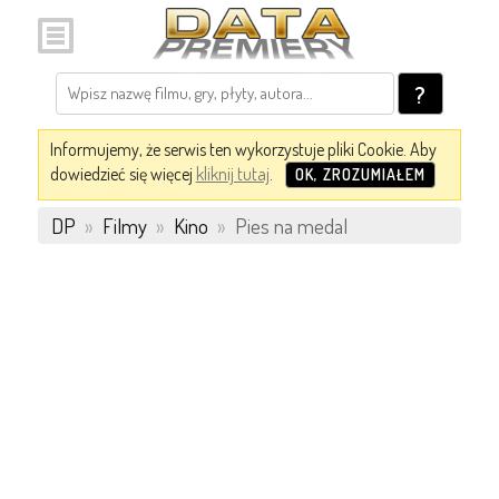
?
Informujemy, że serwis ten wykorzystuje pliki Cookie. Aby
dowiedzieć się więcej
kliknij tutaj
.
OK, ZROZUMIAŁEM
DP
»
Filmy
»
Kino
»
Pies na medal