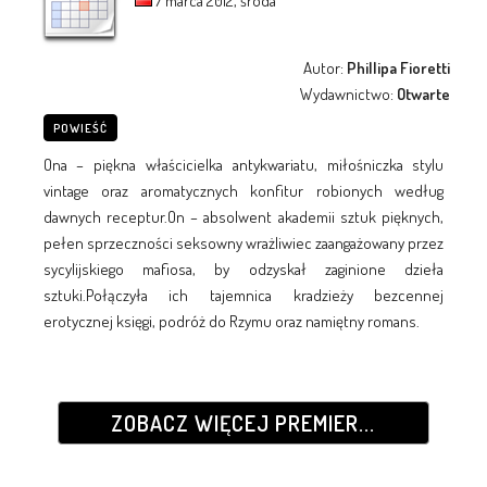
7 marca 2012, środa
Autor:
Phillipa Fioretti
Wydawnictwo:
Otwarte
POWIEŚĆ
Ona – piękna właścicielka antykwariatu, miłośniczka stylu
vintage oraz aromatycznych konfitur robionych według
dawnych receptur.On – absolwent akademii sztuk pięknych,
pełen sprzeczności seksowny wrażliwiec zaangażowany przez
sycylijskiego mafiosa, by odzyskał zaginione dzieła
sztuki.Połączyła ich tajemnica kradzieży bezcennej
erotycznej księgi, podróż do Rzymu oraz namiętny romans.
ZOBACZ WIĘCEJ PREMIER...