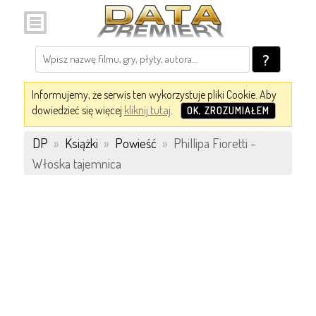
?
Informujemy, że serwis ten wykorzystuje pliki Cookie. Aby
dowiedzieć się więcej
kliknij tutaj
.
OK, ZROZUMIAŁEM
DP
»
Książki
»
Powieść
»
Phillipa Fioretti -
Włoska tajemnica