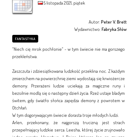
5 listopada 2021, piątek
Autor:
Peter V. Brett
Wydawnictwo:
Fabryka Słów
FANTASTYKA
"Niech cię mrok pochłonie" - w tym świecie nie ma gorszego
przekleństwa.
Zaszczuta i zdziesiątkowana ludzkość przeklina noc. Z każdym
zmierzchem na powierzchnię ziemi wydostają się krwiożercze
demony. Przerażeni ludzie uciekają za magiczne runy i
bezsilnie modlą się o następny dzień życia. Rzeź ustaje bladym
świtem, gdy światło słońca zapędza demony z powrotem w
Otchłań.
W tym dogorywającym świecie dorasta troje młodych ludzi.
Arlen, przekonany, że najgorszą trucizną jest strach
przepełniający ludzkie serca. Leesha, której życie zrujnowało