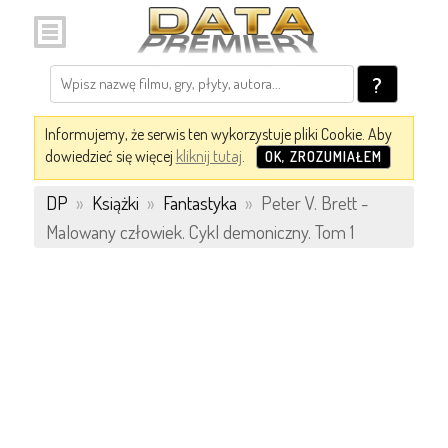
?
Informujemy, że serwis ten wykorzystuje pliki Cookie. Aby
dowiedzieć się więcej
kliknij tutaj
.
OK, ZROZUMIAŁEM
DP
»
Książki
»
Fantastyka
»
Peter V. Brett -
Malowany człowiek. Cykl demoniczny. Tom 1