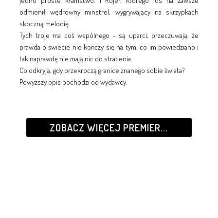
jedno proste kłamstwo. I Rojer, którego los na zawsze
odmienił wędrowny minstrel, wygrywający na skrzypkach
skoczną melodię.
Tych troje ma coś wspólnego - są uparci, przeczuwają, że
prawda o świecie nie kończy się na tym, co im powiedziano i
tak naprawdę nie mają nic do stracenia.
Co odkryją, gdy przekroczą granice znanego sobie świata?
Powyższy opis pochodzi od wydawcy.
ZOBACZ WIĘCEJ PREMIER...