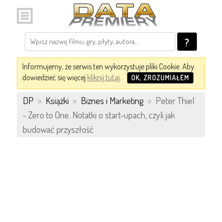
?
Informujemy, że serwis ten wykorzystuje pliki Cookie. Aby
dowiedzieć się więcej
kliknij tutaj
.
OK, ZROZUMIAŁEM
DP
»
Książki
»
Biznes i Marketing
»
Peter Thiel
- Zero to One. Notatki o start-upach, czyli jak
budować przyszłość