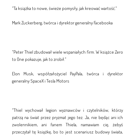
"Ta książka to nowe, świeże pomysły, jak kreować wartość."
Mark Zuckerberg, twórca i dyrektor generalny Facebooka
"Peter Thiel zbudował wiele wspaniałych firm. W książce Zero
to One pokazuje, jak to zrobił."
Elon Musk, współzałożyciel PayPala, twórca i dyrektor
generalny SpaceX i Tesla Motors
"Thiel wychował legion wyznawców i czytelników, którzy
patrzą na świat przez pryzmat jego tez. Ja, nie będąc ani ich
zwolennikiem, ani fanem Thiela, namawiam cię, żebyś
przeczytał tę książkę, bo to jest scenariusz budowy świata,