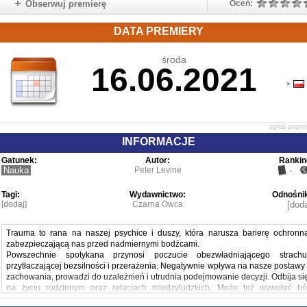
Obserwuj premierę
Oceń:
DATA PREMIERY
środa
16.06.2021
zgłoś popr
INFORMACJE
Gatunek:
Autor:
Rankin
Nauka
Peter Levine
-
Tagi:
Wydawnictwo:
Odnośnik
[dodaj]
Czarna Owca
[doda
Trauma to rana na naszej psychice i duszy, która narusza barierę ochronn
zabezpieczającą nas przed nadmiernymi bodźcami.
Powszechnie spotykana przynosi poczucie obezwładniającego strachu
przytłaczającej bezsilności i przerażenia. Negatywnie wpływa na nasze postawy 
zachowania, prowadzi do uzależnień i utrudnia podejmowanie decyzji. Odbija si
na życiu rodzinnym oraz relacjach międzyludzkich. Może też wywołać bó
fizyczny i poważne choroby.