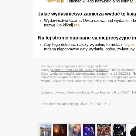
"
Informacje
" i kliknąć w jego nazwisko albo kliknąć
Jakie wydawnictwo zamierza wydać tę ksi
Wydawnictwo Czarna Owca czuwa nad wydaniem książ
nazwę lub kliknij
utaj
.
Na tej stronie napisane są nieprecyzyjne 
Aby tego dokonać należy wypełnić formularz "
zgłoś
można niepoprawne daty wydania, opisy, zwiastuny 
Na tej stronie znajdziesz informacje na temat:
Kiedy
premiera Peter Levine - Uleczyć traumę
? Kiedy wychodzi 
Data wydania książki zaplanowana została na 16.06.2021.
N
znajdziesz fragmenty tego utworu literackiego. Pooglądaj
zwias
wideo, nasze recenzje oraz oceny, dzięki czemu poznasz inter
Zobacz również:
Kiedy wychodzi Virtua Fighter 5 R.E.V.O.?
|
Tid
Data ostatniej aktualizacji:
2021-05-02 01:03:17