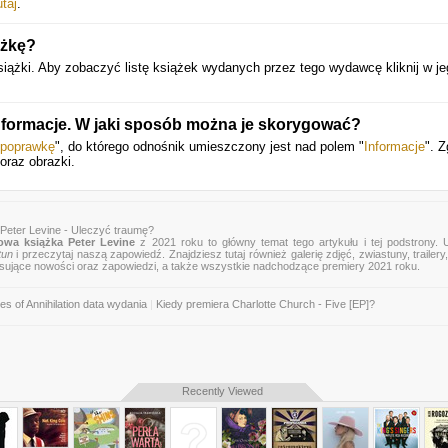
utaj
.
ążkę?
ki. Aby zobaczyć listę książek wydanych przez tego wydawcę kliknij w je
informacje. W jaki sposób można je skorygować?
 poprawkę
", do którego odnośnik umieszczony jest nad polem "
Informacje
". Z
oraz obrazki.
Peter Levine - Uleczyć traumę?
owa książka Peter Levine
z 2021 roku to główny temat tego artykułu i tej podstrony. 
tun
i przeczytaj naszą zapowiedź. Znajdziesz tutaj również galerię zdjęć, zwiastuny, trailery,
esujące nowości oraz zapowiedzi, a także wszystkie nadchodzące premiery 2021 roku.
es of Annihilation data wydania
|
Kiedy premiera Charlotte Church - Five [EP]?
Recently Viewed