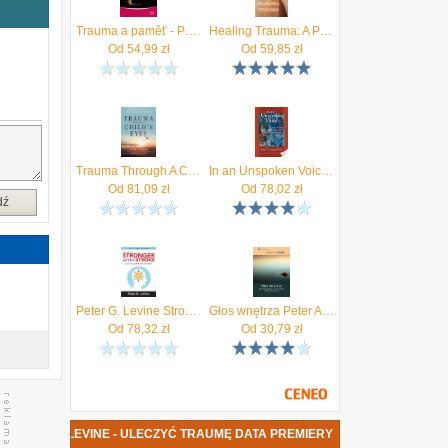
Trauma a paměť - Pohled do živé minulosti mysli a těla Levine Peter A.
Healing Trauma: A Pioneering Program for Restoring the Wisdom of Your Body [With CD]
i
Od
54,99
zł
Od
59,85
zł
h
.
z
ż
m
.
Trauma Through A Childs Eyes
In an Unspoken Voice: How the Body Releases Trauma and Restores Goodness
Od
81,09
zł
Od
78,02
zł
dź
Peter G. Levine Stronger After Stroke Third Editio
Głos wnętrza Peter A. Levine
Od
78,32
zł
Od
30,79
zł
KA PETER LEVINE - ULECZYĆ TRAUMĘ DATA PREMIERY