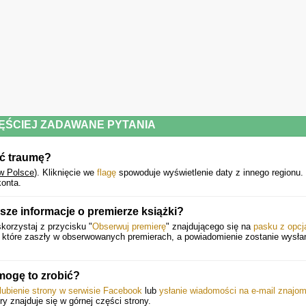
ĘŚCIEJ ZADAWANE PYTANIA
yć traumę?
 w Polsce
).
Kliknięcie we
flagę
spowoduje wyświetlenie daty z innego regionu.
onta.
ze informacje o premierze książki?
orzystaj z przycisku "
Obserwuj premierę
" znajdującego się na
pasku z opcj
, które zaszły w obserwowanych premierach, a powiadomienie zostanie wysł
mogę to zrobić?
lubienie strony w serwisie Facebook
lub
ysłanie wiadomości na e-mail znajo
óry znajduje się w górnej części strony.