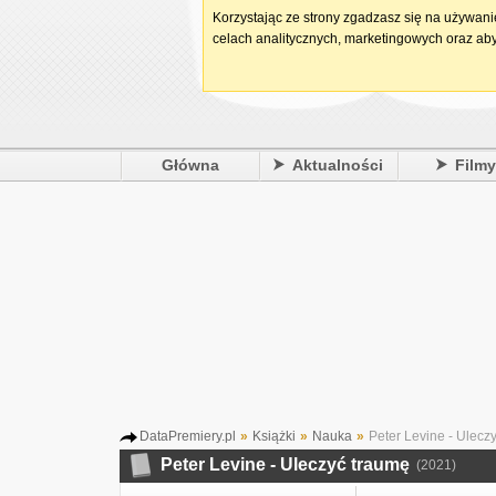
Korzystając ze strony zgadzasz się na używan
celach analitycznych, marketingowych oraz aby
Główna
Aktualności
Film
DataPremiery.pl
»
Książki
»
Nauka
»
Peter Levine - Ulecz
Peter Levine - Uleczyć traumę
(2021)