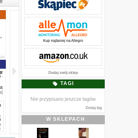
Kup najtaniej na Allegro
awkę
g:
Dodaj swój sklep
-
TAGI
i:
j]
Nie przypisano jeszcze tagów
ą
Dodaj tag
,
W SKLEPACH
i
ę
l