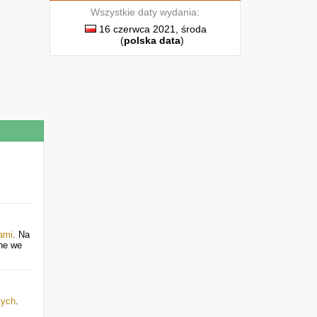
Wszystkie daty wydania:
16 czerwca 2021, środa
(
polska data
)
ami
. Na
ane we
mych
.