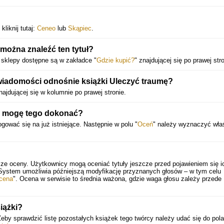
liknij tutaj:
Ceneo
lub
Skąpiec
.
można znaleźć ten tytuł?
 sklepy dostępne są w zakładce "
Gdzie kupić?
" znajdującej się po prawej stro
 wiadomości odnośnie książki Uleczyć traumę?
najdującej się w kolumnie po prawej stronie.
b mogę tego dokonać?
gować się na już istniejące. Następnie w polu "
Oceń
" należy wyznaczyć wła
cze oceny. Użytkownicy mogą oceniać tytuły jeszcze przed pojawieniem się i
 System umożliwia późniejszą modyfikację przyznanych głosów – w tym celu
cena
". Ocena w serwisie to średnia ważona, gdzie waga głosu zależy przede
iążki?
Żeby sprawdzić listę pozostałych książek tego twórcy należy udać się do pola