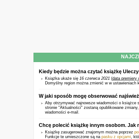
NAJCZ
Kiedy będzie można czytać książkę Ulecz
Książka ukaże się
16 czerwca 2021
(
data premiery
Domyślny region można zmienić w w ustawieniach k
W jaki sposób mogę obserwować najświeżs
Aby otrzymywać najnowsze wiadomości o książce sk
stronie "Aktualności" zostaną opublikowane zmiany
wiadomości e-mail.
Chcę polecić książkę innym osobom. Jak 
Książkę zasugerować znajomym można poprzez
po
Funkcje te umieszczone są na
pasku z opcjami
, kt