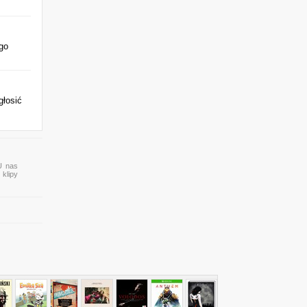
go
głosić
U nas
 klipy