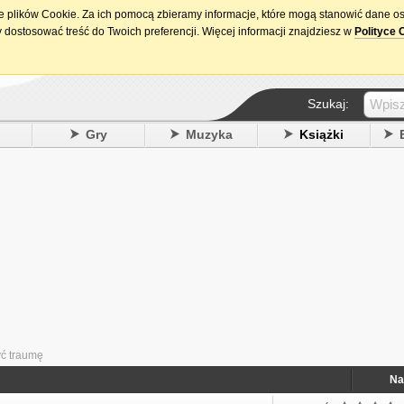
ie plików Cookie. Za ich pomocą zbieramy informacje, które mogą stanowić dane o
15. urodziny DataPremiery.pl
 dostosować treść do Twoich preferencji. Więcej informacji znajdziesz w
Polityce 
Szukaj:
y
Gry
Muzyka
Książki
yć traumę
Na