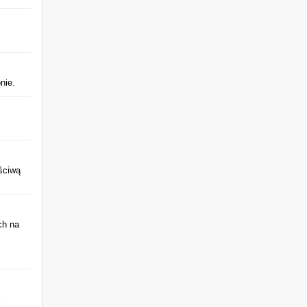
nie.
ściwą
ch na