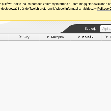
ie plików Cookie. Za ich pomocą zbieramy informacje, które mogą stanowić dane o
15. urodziny DataPremiery.pl
 dostosować treść do Twoich preferencji. Więcej informacji znajdziesz w
Polityce 
Szukaj:
y
Gry
Muzyka
Książki