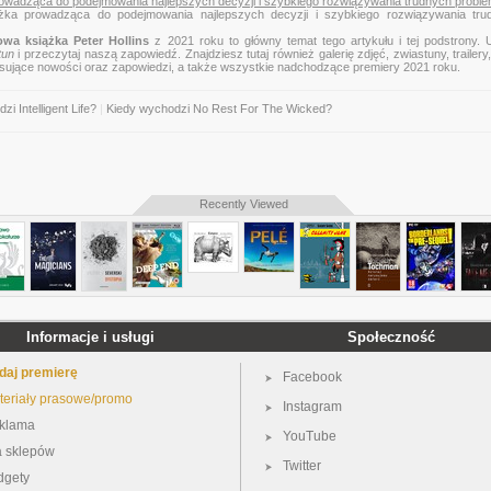
 prowadząca do podejmowania najlepszych decyzji i szybkiego rozwiązywania trudnych probl
eżka prowadząca do podejmowania najlepszych decyzji i szybkiego rozwiązywania tru
wa książka Peter Hollins
z 2021 roku to główny temat tego artykułu i tej podstrony. 
tun
i przeczytaj naszą zapowiedź. Znajdziesz tutaj również galerię zdjęć, zwiastuny, trailery,
esujące nowości oraz zapowiedzi, a także wszystkie nadchodzące premiery 2021 roku.
i Intelligent Life?
|
Kiedy wychodzi No Rest For The Wicked?
Recently Viewed
Informacje i usługi
Społeczność
daj premierę
Facebook
teriały prasowe/promo
Instagram
klama
YouTube
a sklepów
Twitter
dgety