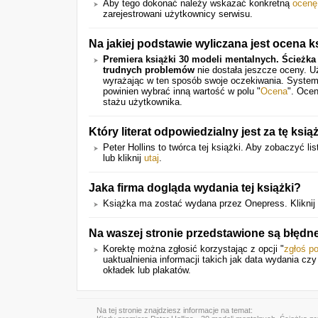
Aby tego dokonać należy wskazać konkretną
ocenę
zarejestrowani użytkownicy serwisu.
Na jakiej podstawie wyliczana jest ocena k
Premiera książki 30 modeli mentalnych. Ścieżk
trudnych problemów
nie dostała jeszcze oceny. U
wyrażając w ten sposób swoje oczekiwania. System
powinien wybrać inną wartość w polu "
Ocena
". Ocen
stażu użytkownika.
Który literat odpowiedzialny jest za tę ksią
Peter Hollins to twórca tej książki. Aby zobaczyć li
lub kliknij
utaj
.
Jaka firma dogląda wydania tej książki?
Książka ma zostać wydana przez Onepress. Kliknij
Na waszej stronie przedstawione są błędn
Korektę można zgłosić korzystając z opcji "
zgłoś p
uaktualnienia informacji takich jak data wydania cz
okładek lub plakatów.
Na tej stronie znajdziesz informacje na temat: