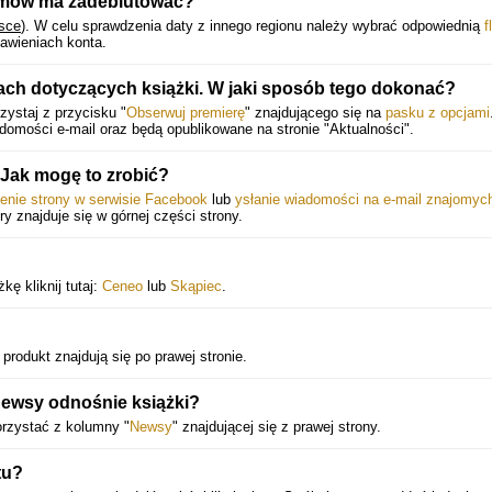
emów ma zadebiutować?
sce
).
W celu sprawdzenia daty z innego regionu należy wybrać odpowiednią
f
awieniach konta.
ach dotyczących książki. W jaki sposób tego dokonać?
ystaj z przycisku "
Obserwuj premierę
" znajdującego się na
pasku z opcjami
mości e-mail oraz będą opublikowane na stronie "Aktualności".
Jak mogę to zrobić?
ienie strony w serwisie Facebook
lub
ysłanie wiadomości na e-mail znajomyc
óry znajduje się w górnej części strony.
ę kliknij tutaj:
Ceneo
lub
Skąpiec
.
produkt znajdują się po prawej stronie.
ewsy odnośnie książki?
orzystać z kolumny "
Newsy
" znajdującej się z prawej strony.
tu?