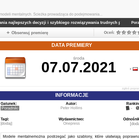
0 modeli mentalnych. Ścieżka prowadząca do podejmowania...
jlepszych decyzji i szybkiego rozwiązywania trudnych problemów
(2021)
Pora
Obserwuj premierę
Oceń:
DATA PREMIERY
środa
07.07.2021
zgłoś popr
INFORMACJE
Gatunek:
Autor:
Rankin
Poradniki
Peter Hollins
-
Tagi:
Wydawnictwo:
Odnośnik
[dodaj]
Onepress
[doda
Modele mentalnemożna postrzegać jako szablony, które ułatwiają poprawn