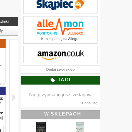
dniki
Kup najtaniej na Allegro
Dodaj swój sklep
TAGI
awkę
Nie przypisano jeszcze tagów
g:
-
Dodaj tag
i:
W SKLEPACH
j]
ą