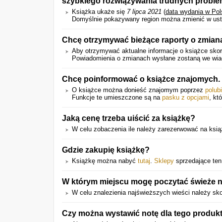
szybkiego rozwiązywania trudnych probl
Książka ukaże się
7 lipca 2021
(
data wydania w Pol
Domyślnie pokazywany region można zmienić w ust
Chcę otrzymywać bieżące raporty o zmian
Aby otrzymywać aktualne informacje o książce skorz
Powiadomienia o zmianach wysłane zostaną we wiado
Chcę poinformować o książce znajomych. 
O książce można donieść znajomym poprzez
polub
Funkcje te umieszczone są na
pasku z opcjami
, kt
Jaką cenę trzeba uiścić za książkę?
W celu zobaczenia ile należy zarezerwować na książk
Gdzie zakupię książkę?
Książkę można nabyć
tutaj
.
Sklepy
sprzedające ten 
W którym miejscu mogę poczytać świeże n
W celu znalezienia najświeższych wieści należy sk
Czy można wystawić notę dla tego produk