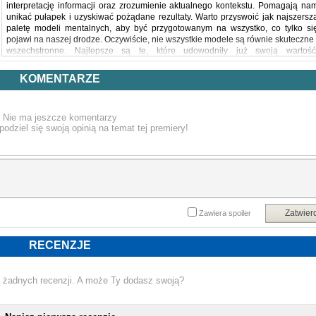
interpretację informacji oraz zrozumienie aktualnego kontekstu. Pomagają na
unikać pułapek i uzyskiwać pożądane rezultaty. Warto przyswoić jak najszersz
paletę modeli mentalnych, aby być przygotowanym na wszystko, co tylko si
pojawi na naszej drodze. Oczywiście, nie wszystkie modele są równie skuteczne 
wszechstronne. Najlepsze są te, które udowodniły już swoją wartość
Zbudowanie osobistej sieci modeli mentalnych bardzo ułatwia funkcjonowanie 
świecie!
KOMENTARZE
Dzięki tej szczególnej książce zrozumiesz koncepcję modeli mentalnych 
dowiesz się, w jaki sposób działają. Przekonasz się, że stanowią coś w rodzaj
mapy po bardzo trudnym terenie: pomagają zrozumieć własne położenie ora
Nie ma jeszcze komentarzy
zobaczyć drogę do celu. Ułatwiają pokonywanie poczucia przytłoczeni
podziel się swoją opinią na temat tej premiery!
informacjami, skupienie się na ważnych kwestiach i podejmowanie decyzji. 
książce pokazano 30 modeli mentalnych, które wspierają mądre i wnikliw
myślenie. Szybko zauważysz, że jeśli zamiast analizowania każdej informacji 
osobna posłużysz się odpowiednim modelem mentalnym, osiągnies
ponadprzeciętne rezultaty. Dzięki zawartym tu wskazówkom, poradom 
wyjaśnieniom już wkrótce zaczniesz korzystać z najskuteczniejszych model
mentalnych.
W książce:
Zatwier
Zawiera spoiler
szybkość i kontekst w podejmowaniu decyzji
umiejętność dostrzegania rzeczy istotnych
tajniki szybkiego podejmowania trafnych decyzji
RECENZJE
sztuka uników, czyli modele antymentalne
klasyczne zasady, prawa i... brzytwa Hanlona
Skup się na tym, co ważne, patrz przenikliwie i podejmuj najlepsze decyzje!
 żadnych recenzji. A może Ty dodasz swoją?
Powyższy opis pochodzi od wydawcy.
NOWA KSIĄŻKA PETER HOLLINS - 30 MODELI MENTALNYCH. ŚCIEŻKA 