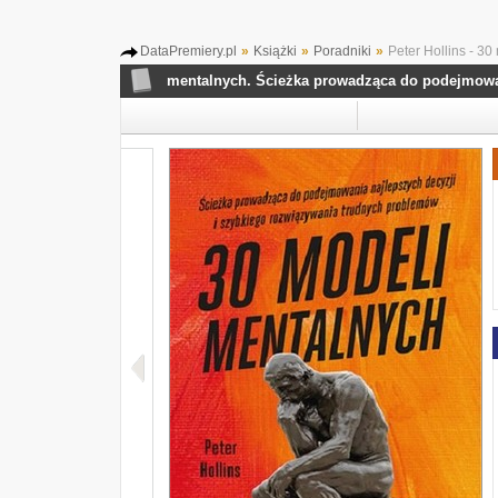
DataPremiery.pl
»
Książki
»
Poradniki
»
Peter Hollins - 3
llins - 30 modeli mentalnych. Ścieżka prowadząca do podejmowania na