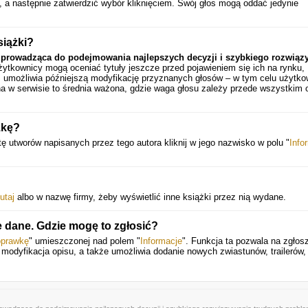
, a następnie zatwierdzić wybór kliknięciem. Swój głos mogą oddać jedynie
siążki?
a prowadząca do podejmowania najlepszych decyzji i szybkiego rozwiąz
żytkownicy mogą oceniać tytuły jeszcze przed pojawieniem się ich na rynku,
 umożliwia późniejszą modyfikację przyznanych głosów – w tym celu użytko
a w serwisie to średnia ważona, gdzie waga głosu zależy przede wszystkim 
żkę?
stę utworów napisanych przez tego autora kliknij w jego nazwisko w polu "
Info
utaj
albo w nazwę firmy, żeby wyświetlić inne książki przez nią wydane.
e dane. Gdzie mogę to zgłosić?
oprawkę
" umieszczonej nad polem "
Informacje
". Funkcja ta pozwala na zgłos
y modyfikacja opisu, a także umożliwia dodanie nowych zwiastunów, trailerów,