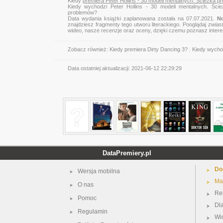
Kiedy
premiera Peter Hollins - 30 modeli mentalnych. Ścieżka
Kiedy wychodzi Peter Hollins - 30 modeli mentalnych. Ści
problemów?
Data wydania książki zaplanowana została na 07.07.2021.
No
znajdziesz fragmenty tego utworu literackiego. Pooglądaj
zwias
wideo, nasze recenzje oraz oceny, dzięki czemu poznasz inter
Zobacz również:
Kiedy premiera Dirty Dancing 3?
|
Kiedy wychodz
Data ostatniej aktualizacji:
2021-06-12 22:29:29
DataPremiery.pl
Do
Wersja mobilna
Ma
O nas
Re
Pomoc
Dl
Regulamin
Wi