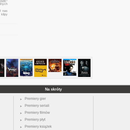
emów
?
dnych
U nas
 klipy
Na skróty
Premiery gier
Premiery seriali
Premiery filmów
Premiery płyt
Premiery książek