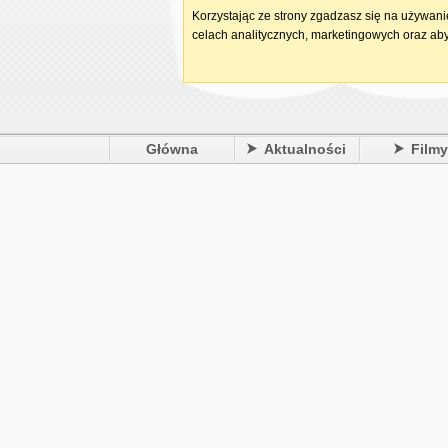
Korzystając ze strony zgadzasz się na używan
celach analitycznych, marketingowych oraz aby
Główna
Aktualności
Film