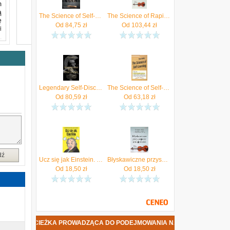
m
ą
The Science of Self-Discipline
The Science of Rapid Skill Acquisition
ę
Od
84,75
zł
Od
103,44
zł
i
.
w
i
u
z
a
Legendary Self-Discipline (Hollins Peter)
The Science of Self-Learning (Hollins Peter)
W
Od
80,59
zł
Od
63,18
zł
e
z
z
i
i
dź
Ucz się jak Einstein. Jak zapamiętywać więcej, czytać szybciej i z łatwością zdobywać nowe umiejętności mobi,epub,pdf Peter Hollins
Błyskawiczne przyswajanie umiejętności. Naukowe metody zapamiętywania i doskonalenia wiedzy
Od
18,50
zł
Od
18,50
zł
PROWADZĄCA DO PODEJMOWANIA NAJLEPSZYCH DECYZJI I SZYBKIEGO RO