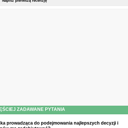
Napisz pierwszą recenzję
ĘŚCIEJ ZADAWANE PYTANIA
żka prowadząca do podejmowania najlepszych decyzji i