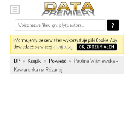
?
Informujemy, że serwis ten wykorzystuje pliki Cookie. Aby
dowiedzieć się więcej
kliknij tutaj
.
OK, ZROZUMIAŁEM
DP
»
Książki
»
Powieść
»
Paulina Wiśniewska -
Kawiarenka na Różanej