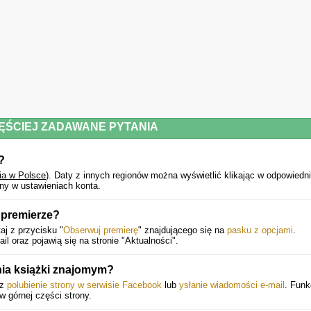
ĘŚCIEJ ZADAWANE PYTANIA
?
ia w Polsce
).
Daty z innych regionów można wyświetlić klikając w odpowiedn
ny w ustawieniach konta.
 premierze?
aj z przycisku "
Obserwuj premierę
" znajdującego się na
pasku z opcjami
.
 oraz pojawią się na stronie "Aktualności".
ia książki znajomym?
ez
polubienie strony w serwisie Facebook
lub
ysłanie wiadomości e-mail
. Funk
 w górnej części strony.