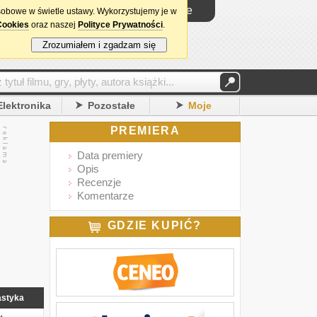
Logowanie
sobowe w świetle ustawy. Wykorzystujemy je w
Cookies
oraz naszej
Polityce Prywatności
.
Zrozumiałem i zgadzam się
Elektronika
Pozostałe
Moje
PREMIERA
Data premiery
Opis
Recenzje
Komentarze
GDZIE KUPIĆ?
astyka