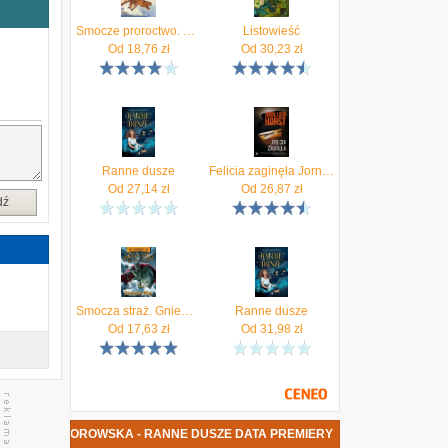
e
a
Smocze proroctwo. Księga 1 Sagi Skrzydła ognia
Listowieść
.
Od
18,76
zł
Od
30,23
zł
i
ą
ę
a
a
d
Ranne dusze
Felicia zaginęła Jorn Lier Horst
Od
27,14
zł
Od
26,87
zł
o
dź
–
ę
a
Smocza straż. Gniew Króla Smoków. Tom 2 (EPUB)
Ranne dusze
Od
17,63
zł
Od
31,98
zł
ULINA KAMFOROWSKA - RANNE DUSZE DATA PREMIERY