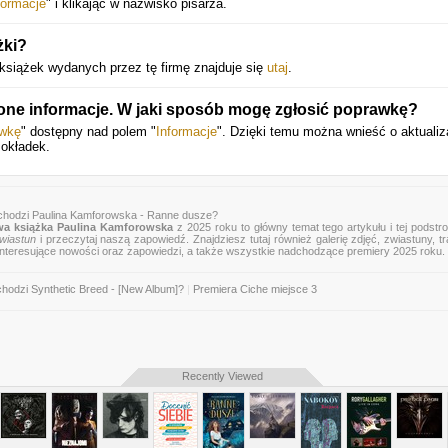
formacje
" i klikając w nazwisko pisarza.
żki?
książek wydanych przez tę firmę znajduje się
utaj
.
ne informacje. W jaki sposób mogę zgłosić poprawkę?
awkę
" dostępny nad polem "
Informacje
". Dzięki temu można wnieść o aktualiz
 okładek.
chodzi Paulina Kamforowska - Ranne dusze?
a książka Paulina Kamforowska
z 2025 roku to główny temat tego artykułu i tej podstr
wiastun
i przeczytaj naszą zapowiedź. Znajdziesz tutaj również galerię zdjęć, zwiastuny, tra
 interesujące nowości oraz zapowiedzi, a także wszystkie nadchodzące premiery 2025 roku.
hodzi Synthetic Breed - [New Album]?
|
Premiera Ciche miejsce 3
Recently Viewed