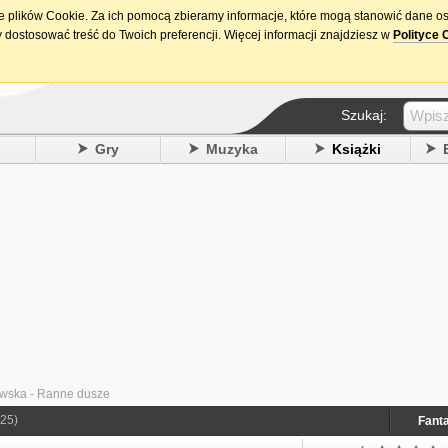
ie plików Cookie. Za ich pomocą zbieramy informacje, które mogą stanowić dane o
15. urodziny DataPremiery.pl
 dostosować treść do Twoich preferencji. Więcej informacji znajdziesz w
Polityce 
Szukaj:
y
Gry
Muzyka
Książki
wska - Ranne dusze
25)
Fant