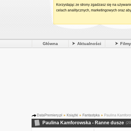
Korzystając ze strony zgadzasz się na używan
celach analitycznych, marketingowych oraz aby
Główna
Aktualności
Film
DataPremiery.pl
»
Książki
»
Fantastyka
»
Paulina Kamforo
Paulina Kamforowska - Ranne dusze
(20