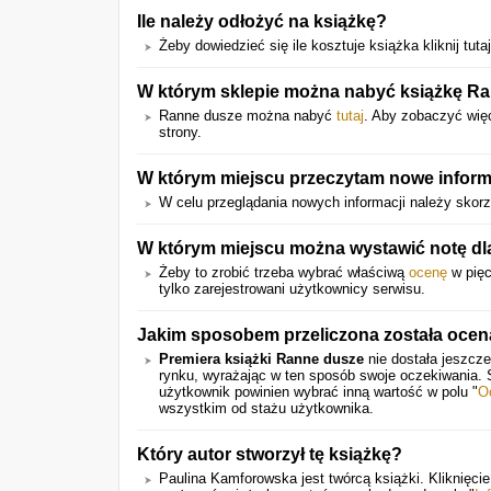
Ile należy odłożyć na książkę?
Żeby dowiedzieć się ile kosztuje książka kliknij tuta
W którym sklepie można nabyć książkę R
Ranne dusze można nabyć
tutaj
. Aby zobaczyć więc
strony.
W którym miejscu przeczytam nowe inform
W celu przeglądania nowych informacji należy skor
W którym miejscu można wystawić notę dla 
Żeby to zrobić trzeba wybrać właściwą
ocenę
w pięc
tylko zarejestrowani użytkownicy serwisu.
Jakim sposobem przeliczona została oce
Premiera książki Ranne dusze
nie dostała jeszcze
rynku, wyrażając w ten sposób swoje oczekiwania.
użytkownik powinien wybrać inną wartość w polu "
O
wszystkim od stażu użytkownika.
Który autor stworzył tę książkę?
Paulina Kamforowska jest twórcą książki. Kliknięci