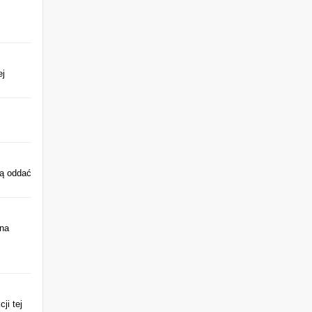
ej
gą oddać
 na
ji tej