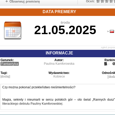
Obserwuj premierę
Oceń:
DATA PREMIERY
środa
21.05.2025
zgłoś popr
INFORMACJE
Gatunek:
Autor:
Rankin
Fantastyka
Paulina Kamforowska
-
Tagi:
Wydawnictwo:
Odnośnik
[dodaj]
Kobiece
[doda
Czy można pokonać przekleństwo nieśmiertelności?
Magia, sekrety i nieumarli w sercu polskich gór – oto świat „Rannych dusz”
literackiego debiutu Pauliny Kamforowskiej.