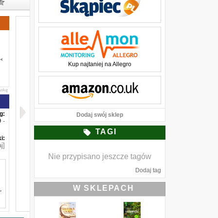
Kup najtaniej na Allegro
awkę
g:
Dodaj swój sklep
-
TAGI
i:
j]
Nie przypisano jeszcze tagów
Dodaj tag
W SKLEPACH
,