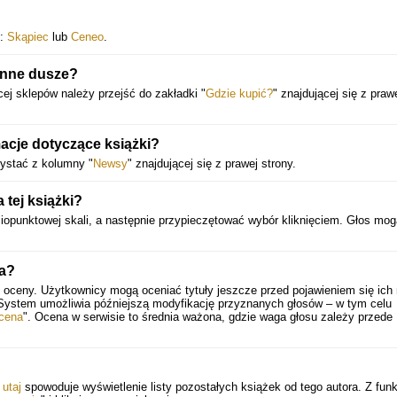
j:
Skąpiec
lub
Ceneo
.
anne dusze?
ej sklepów należy przejść do zakładki "
Gdzie kupić?
" znajdującej się z praw
acje dotyczące książki?
zystać z kolumny "
Newsy
" znajdującej się z prawej strony.
tej książki?
iopunktowej skali, a następnie przypieczętować wybór kliknięciem. Głos mo
na?
 oceny. Użytkownicy mogą oceniać tytuły jeszcze przed pojawieniem się ich
 System umożliwia późniejszą modyfikację przyznanych głosów – w tym celu
cena
". Ocena w serwisie to średnia ważona, gdzie waga głosu zależy przede
e
utaj
spowoduje wyświetlenie listy pozostałych książek od tego autora. Z funkc