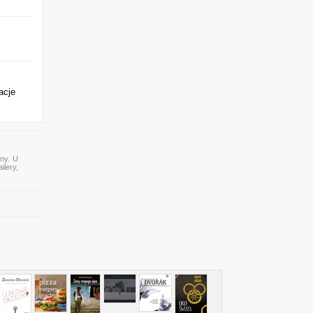
acje
ony. U
ilery,