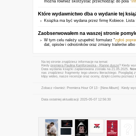
można również skorzystać przechodząc do pola "
In
Które wydawnictwo dba o wydanie tej ksią
Książka ma być wydana przez firmę Kobiece. Lista 
Zaobserwowałem na waszej stronie pomylo
W tym celu należy uzupełnić formularz "
zgłoś popr
dat, opisów i odnośników oraz zmiany trailerów albo
Na tej stronie znajdziesz informacje na temat:
Kiedy
premiera Paulina Kamforowska - Ranne dusze
? Kiedy wy
Data wydania książki zaplanowana została na 21.05.2025.
Now
nas znajdziesz fragmenty tego utworu literackiego. Pooglądaj
z
klipy wideo, nasze recenzje oraz oceny, dzięki czemu poznasz
Zobacz również:
Premiera Hour Of 13 - [New Album]
|
Kiedy wyc
Data ostatniej aktualizacji:
2025-05-07 12:56:30