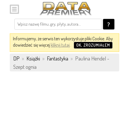
?
Informujemy, że serwis ten wykorzystuje pliki Cookie. Aby
dowiedzieć się więcej
kliknij tutaj
.
OK, ZROZUMIAŁEM
DP
»
Książki
»
Fantastyka
»
Paulina Hendel -
Szept ognia