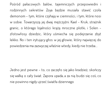
Pośród pałacowych balów, tajemniczych przepowiedni i
rodzinnych sekretów Zoya będzie musiała stawić czoła
demonom – tym, które czyhają w ciemności, i tym, które nosi
w sobie. Towarzyszą jej dwaj mężczyźni: Kael - Kruk, strażnik
granic, o którego lojalności krążą mroczne plotki, i Solen -
złotowłosy dziedzic, który uśmiecha się podejrzanie zbyt
lekko. No i ten irytujący głos w jej głowie, który najwięcej do
powiedzenia ma zazwyczaj właśnie wtedy, kiedy nie trzeba...
Jedno jest pewne – to, co zaczęło się jako kradzież, skończy
się walką o cały świat. Zapora upada, a za nią budzi się coś, co
nie powinno nigdy ujrzeć światła dziennego