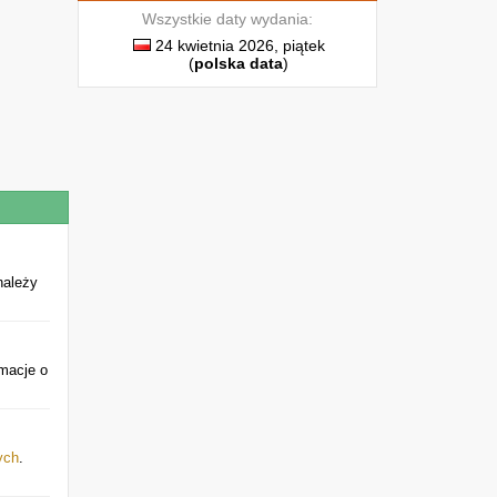
Wszystkie daty wydania:
24 kwietnia 2026, piątek
(
polska data
)
należy
rmacje o
ych
.