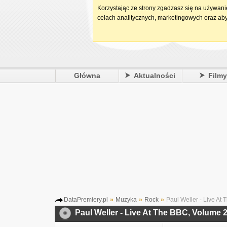
Korzystając ze strony zgadzasz się na używan
celach analitycznych, marketingowych oraz aby
Główna
Aktualności
Film
DataPremiery.pl
»
Muzyka
»
Rock
»
Paul Weller - Live At
Paul Weller - Live At The BBC, Volume 