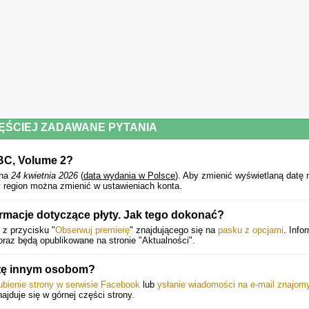
4. That Pleasure
5. From The Floorboards Up
6. Woo Sé Mama
7. Aim High
8. Time Of The Season
9. Drifters
ĘŚCIEJ ZADAWANE PYTANIA
10. Pieces Of A Dream
BBC, Volume 2?
11. Movin On
ana
24 kwietnia 2026
(
data wydania w Polsce
).
Aby zmienić wyświetlaną datę 
12. That Dangerous Age
 region można zmienić w ustawieniach konta.
13. Start!
rmacje dotyczące płyty. Jak tego dokonać?
14. Shout To The Top
 z przycisku "
Obserwuj premierę
" znajdującego się na
pasku z opcjami
. Info
raz będą opublikowane na stronie "Aktualności".
15. Going My Way
tę innym osobom?
16. Days
ubienie strony w serwisie Facebook
lub
ysłanie wiadomości na e-mail znajom
17. Rise Up Singing
najduje się w górnej części strony.