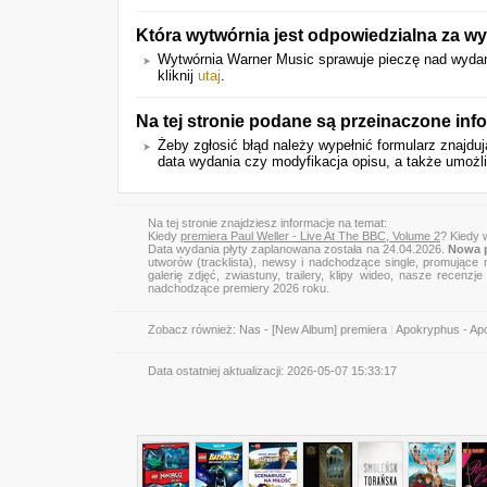
Która wytwórnia jest odpowiedzialna za wy
Wytwórnia Warner Music sprawuje pieczę nad wydanie
kliknij
utaj
.
Na tej stronie podane są przeinaczone inf
Żeby zgłosić błąd należy wypełnić formularz znajdu
data wydania czy modyfikacja opisu, a także umożli
Na tej stronie znajdziesz informacje na temat:
Kiedy
premiera Paul Weller - Live At The BBC, Volume 2
? Kiedy 
Data wydania płyty zaplanowana została na 24.04.2026.
Nowa p
utworów (tracklista), newsy i nadchodzące single, promujące 
galerię zdjęć, zwiastuny, trailery, klipy wideo, nasze recen
nadchodzące premiery 2026 roku.
Zobacz również:
Nas - [New Album] premiera
|
Apokryphus - Ap
Data ostatniej aktualizacji:
2026-05-07 15:33:17