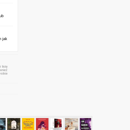
&
ub
h jak
 listę
ównież
ystkie