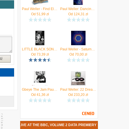
m
Paul Weller - Find El Dorado (CD)
Paul Weller: Dancing Through the Fire
e
Od
51,99
zł
Od
124,31
zł
e
o
j
i
ć
LITTLE BLACK SONGBOOK PAUL WELLER
Paul Weller - Saturns Pattern (CD)
e
Od
73,39
zł
Od
70,00
zł
e
dź
o
e
u
w
Gbeye The Jam Paul Weller Reprodukcja 40x40
Paul Weller: 22 Dreams [2xWinyl]
Od
41,36
zł
Od
233,20
zł
WELLER - LIVE AT THE BBC, VOLUME 2 DATA PREMIERY