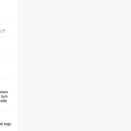
ić?
".
eniem
w tym
zede
od tego