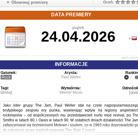
Obserwuj premierę
Oceń:
DATA PREMIERY
piątek
24.04.2026
zgłoś popr
INFORMACJE
Gatunek:
Arysta:
Rankin
Rock
Paul Weller
-
Tagi:
Wytwórnia:
Odnośnik
[dodaj]
Warner Music
[doda
Jako lider grupy The Jam, Paul Weller stał na czele najpopularniejszeg
brytyjskiego zespołu ery punka, wywierając wpływ na legiony angielskic
rockmanów – od współczesnych mu przedstawicieli nurtu mod revival, po Th
Smiths w latach 80. i Oasis w latach 90. W ostatnich dniach działalności The Ja
zafascynował się brzmieniami Motown i soulem, co w 1983 roku doprowadziło g
do założenia grupy sophisti-popowej The Style Council.