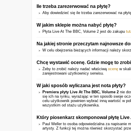
Ile trzeba zarezerwować na płytę?
Aby dowiedzieć się ile trzeba zarezerwować na płytę 
W jakim sklepie można nabyć płytę?
Płyta Live At The BBC, Volume 2 jest do zakupu
tut
Na jakiej stronie przeczytam najnowsze do
W celu obejrzenia bieżących informacji należy skor
Chcę wystawić ocenę. Gdzie mogę to zrob
Żeby to zrobić należy nadać właściwą
ocenę
w skali
zarejestrowani użytkownicy serwisu.
W jaki sposób wyliczana jest nota płyty?
Premiera płyty Live At The BBC, Volume 2
nie do
się ich na rynku, wyrażając w ten sposób swoje oc
celu użytkownik powinien wybrać inną wartość w pol
wszystkim od stażu użytkownika.
Który piosenkarz skomponował płytę Live
Paul Weller to osoba odpowiedzialna za napisanie m
artysty. Z funkcji tej można również skorzystać prz