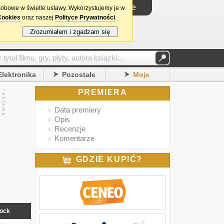
Logowanie
sobowe w świetle ustawy. Wykorzystujemy je w
Cookies
oraz naszej
Polityce Prywatności
.
Zrozumiałem i zgadzam się
Elektronika
Pozostałe
Moje
PREMIERA
Data premiery
Opis
Recenzje
Komentarze
GDZIE KUPIĆ?
ock