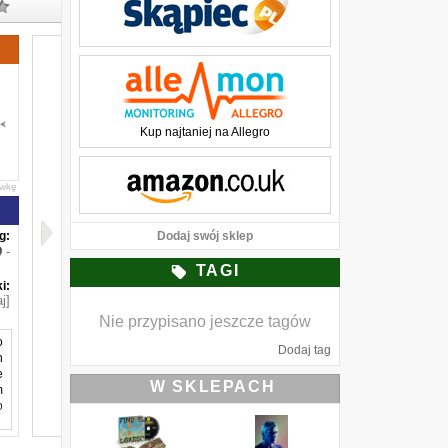
Kup najtaniej na Allegro
awkę
g:
Dodaj swój sklep
-
TAGI
i:
j]
Nie przypisano jeszcze tagów
o
Dodaj tag
h
e
W SKLEPACH
m
o