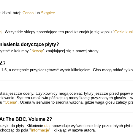
18. No Tears To Cry
19. Flying Fish
kliknij tutaj:
Ceneo
lub
Skąpiec
.
20. When Your Garden's Overgrown
21. Wake Up The Nation
aj
. Wszystkie sklepy sprzedające ten produkt znajdują się w polu "
Gdzie kup
22. Invisible
niesienia dotyczące płyty?
23. Village
zystać z kolumny "
Newsy
" znajdującej się z prawej strony.
24. The Cranes Are Back
ić?
25. Fat Pop
 1-5, a następnie przypieczętować wybór kliknięciem. Głos mogą oddać tylko
26. Dragonfly
27. Around The Lake
stała jeszcze oceny. Użytkownicy mogą oceniać tytuły jeszcze przed pojawi
28. Foot Of The Mountain
zekiwania. System umożliwia późniejszą modyfikację przyznanych głosów – 
u "
Ocena
". Ocena w serwisie to średnia ważona, gdzie waga głosu zależy pr
29. I've Never Found A Girl (Who Loves Me Like You Do)
30. Have You Made Up Your Mind
 At The BBC, Volume 2?
31. The Attic
uzyki do płyty. Kliknięcie
utaj
spowoduje wyświetlenie listy pozostałych płyt 
echodząc do pola "
Informacje
" i klikając w nazwę autora.