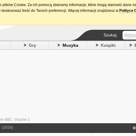
ie plików Cookie. Za ich pomocą zbieramy informacje, które mogą stanowić dane o
15. urodziny DataPremiery.pl
 dostosować treść do Twoich preferencji. Więcej informacji znajdziesz w
Polityce 
Szukaj:
y
Gry
Muzyka
Książki
 The BBC, Volume 2
2
(2026)
R