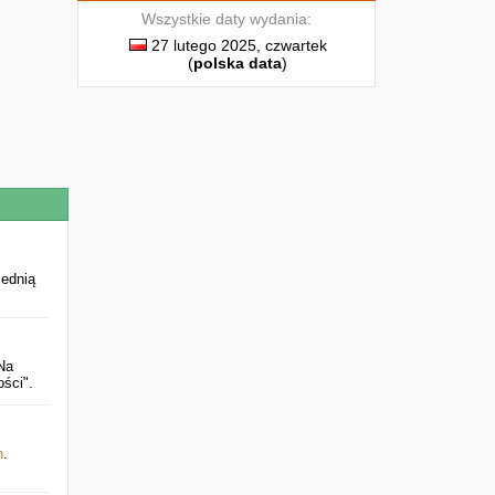
Wszystkie daty wydania:
27 lutego 2025, czwartek
(
polska data
)
?
iednią
Na
ści".
h
.