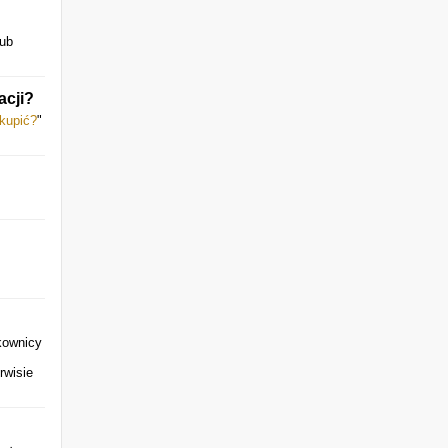
ub
acji?
kupić?
"
kownicy
rwisie