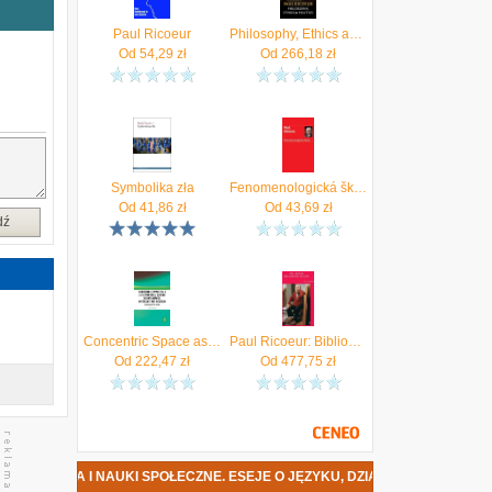
,
a
Paul Ricoeur
Philosophy, Ethics and Politics Paul Ricoeur
w
Od
54,29
zł
Od
266,18
zł
a
i
e
e
?
ą
-
Symbolika zła
Fenomenologická škola Paul Ricœur
e
Od
41,86
zł
Od
43,69
zł
.
dź
,
m
)
Concentric Space as a Life Principle Beyond Schopenhauer, Nietzsche and Ricoeur Nunes, Paul; Downes, Larry; Abbosh, Omar
Paul Ricoeur: Bibliographie Primaire Et Secondaire, 1935-2008
Od
222,47
zł
Od
477,75
zł
KI SPOŁECZNE. ESEJE O JĘZYKU, DZIAŁANIU I INTERPRETACJI DATA PRE