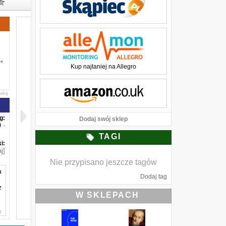
Kup najtaniej na Allegro
awkę
g:
Dodaj swój sklep
-
TAGI
i:
j]
Nie przypisano jeszcze tagów
a
Dodaj tag
z
W SKLEPACH
u
a