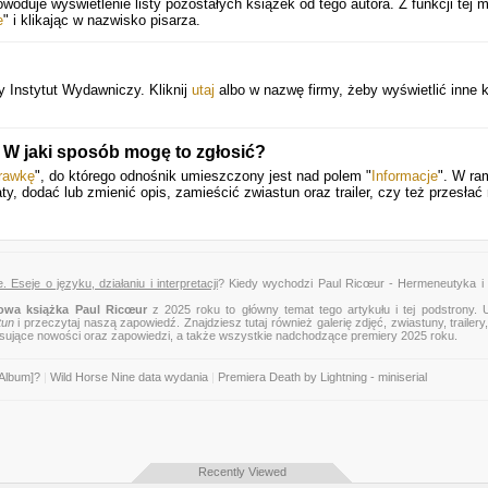
woduje wyświetlenie listy pozostałych książek od tego autora. Z funkcji tej 
e
" i klikając w nazwisko pisarza.
 Instytut Wydawniczy. Kliknij
utaj
albo w nazwę firmy, żeby wyświetlić inne k
 W jaki sposób mogę to zgłosić?
rawkę
", do którego odnośnik umieszczony jest nad polem "
Informacje
". W ra
ty, dodać lub zmienić opis, zamieścić zwiastun oraz trailer, czy też przesłać
seje o języku, działaniu i interpretacji
? Kiedy wychodzi Paul Ricœur - Hermeneutyka i 
owa książka Paul Ricœur
z 2025 roku to główny temat tego artykułu i tej podstrony. 
tun
i przeczytaj naszą zapowiedź. Znajdziesz tutaj również galerię zdjęć, zwiastuny, trailery,
esujące nowości oraz zapowiedzi, a także wszystkie nadchodzące premiery 2025 roku.
 Album]?
|
Wild Horse Nine data wydania
|
Premiera Death by Lightning - miniserial
Recently Viewed