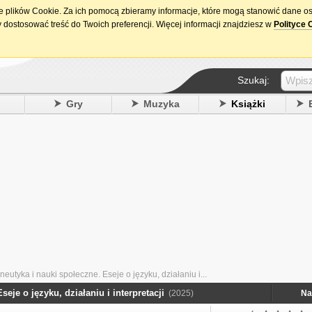
ie plików Cookie. Za ich pomocą zbieramy informacje, które mogą stanowić dane o
15. urodziny DataPremiery.pl
 dostosować treść do Twoich preferencji. Więcej informacji znajdziesz w
Polityce 
Szukaj:
y
Gry
Muzyka
Książki
utyka i nauki społeczne. Eseje o języku, działaniu i...
eje o języku, działaniu i interpretacji
(2025)
Na