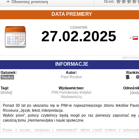
Obserwuj premierę
Oceń:
DATA PREMIERY
czwartek
27.02.2025
zgłoś popr
INFORMACJE
Gatunek:
Autor:
Rankin
Nauka
Paul Ricœur
-
Tagi:
Wydawnictwo:
Odnośnik
[dodaj]
PIW Państwowy Instytut
[doda
Wydawniczy
Ponad 30 lat po ukazaniu się w PIW-ie najważniejszego zbioru tekstów Paul
Ricoeura „Język, tekst, interpretacja.
Wybór pism”, polscy czytelnicy będą mogli po raz pierwszy zapoznać się 
całością tomu „Hermeneutyka i nauki społeczne.
Eseje o języku, działaniu i interpretacji”, której część (cztery z jedenast
rozdziałów) zawarta była w poprzednim wyborze. Cenione przekłady Piotr