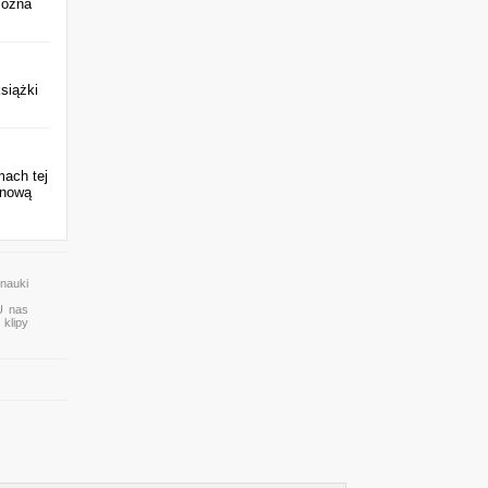
można
siążki
mach tej
 nową
nauki
U nas
 klipy