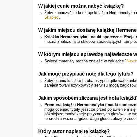
W jakiej cenie można nabyć książkę?
Żeby zobaczyć ile kosztuje książka Hermeneutyka i na
Skąpiec
.
W jakim miejscu dostanę książkę Hermeneuty
Książka Hermeneutyka i nauki społeczne. Eseje o 
można znaleźć listę sklepów sprzedających ten pro
W którym miejscu sprawdzę najświeższe w
Świeże materiały można znaleźć w zakładce "
News
Jak mogę przypisać notę dla tego tytułu?
Żeby ocenić książkę trzeba przyporządkować konk
zarejestrowani użytkownicy serwisu mogą zagłosow
Jakim sposobem zliczana jest nota książki
Premiera książki Hermeneutyka i nauki społeczne.
mogą oceniać tytuły jeszcze przed pojawieniem się
późniejszą modyfikację przyznanych głosów – w tym
to średnia ważona, gdzie waga głosu zależy przede
Który autor napisał tę książkę?