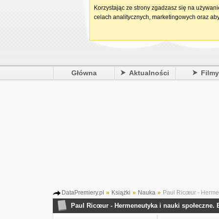
Korzystając ze strony zgadzasz się na używan
celach analitycznych, marketingowych oraz aby
Główna
Aktualności
Film
DataPremiery.pl
»
Książki
»
Nauka
»
Paul Ricœur - Hermene
Paul Ricœur - Hermeneutyka i nauki społeczne. Es