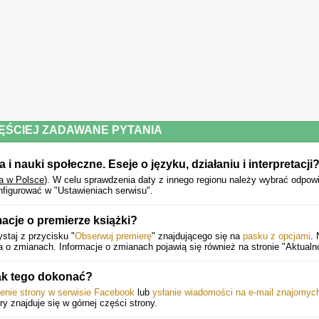
ĘŚCIEJ ZADAWANE PYTANIA
 nauki społeczne. Eseje o języku, działaniu i interpretacji
a w Polsce
).
W celu sprawdzenia daty z innego regionu należy wybrać odpow
figurować w "Ustawieniach serwisu".
acje o premierze książki?
staj z przycisku "
Obserwuj premierę
" znajdującego się na
pasku z opcjami
. 
o zmianach. Informacje o zmianach pojawią się również na stronie "Aktualno
ak tego dokonać?
ienie strony w serwisie Facebook
lub
ysłanie wiadomości na e-mail znajomyc
óry znajduje się w górnej części strony.