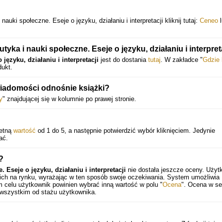
uki społeczne. Eseje o języku, działaniu i interpretacji kliknij tutaj:
Ceneo
l
ka i nauki społeczne. Eseje o języku, działaniu i interpret
języku, działaniu i interpretacji
jest do dostania
tutaj
. W zakładce "
Gdzie 
dukt.
iadomości odnośnie książki?
y
" znajdującej się w kolumnie po prawej stronie.
retną
wartość
od 1 do 5, a następnie potwierdzić wybór kliknięciem. Jedynie
ać.
?
 Eseje o języku, działaniu i interpretacji
nie dostała jeszcze oceny. Użyt
 ich na rynku, wyrażając w ten sposób swoje oczekiwania. System umożliwia
 celu użytkownik powinien wybrać inną wartość w polu "
Ocena
". Ocena w se
 wszystkim od stażu użytkownika.