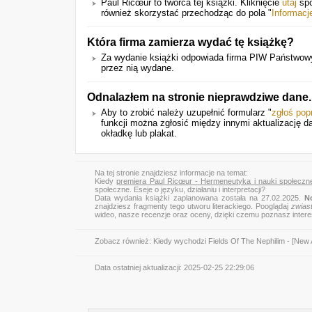
Paul Ricœur to twórca tej książki. Kliknięcie
utaj
spo
również skorzystać przechodząc do pola "
Informacj
Która firma zamierza wydać tę książkę?
Za wydanie książki odpowiada firma PIW Państwowy
przez nią wydane.
Odnalazłem na stronie nieprawdziwe dane.
Aby to zrobić należy uzupełnić formularz "
zgłoś pop
funkcji można zgłosić między innymi aktualizację da
okładkę lub plakat.
Na tej stronie znajdziesz informacje na temat:
Kiedy
premiera Paul Ricœur - Hermeneutyka i nauki społeczne. E
społeczne. Eseje o języku, działaniu i interpretacji?
Data wydania książki zaplanowana została na 27.02.2025.
N
znajdziesz fragmenty tego utworu literackiego. Pooglądaj
zwias
wideo, nasze recenzje oraz oceny, dzięki czemu poznasz inter
Zobacz również:
Kiedy wychodzi Fields Of The Nephilim - [New
Data ostatniej aktualizacji:
2025-02-25 22:29:06