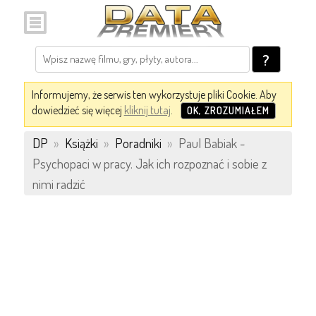
?
Informujemy, że serwis ten wykorzystuje pliki Cookie. Aby
dowiedzieć się więcej
kliknij tutaj
.
OK, ZROZUMIAŁEM
DP
»
Książki
»
Poradniki
»
Paul Babiak -
Psychopaci w pracy. Jak ich rozpoznać i sobie z
nimi radzić