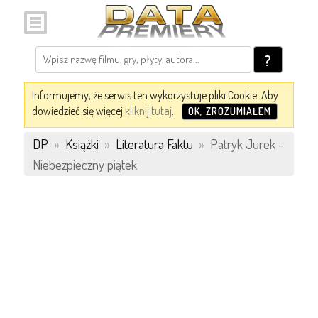
?
Informujemy, że serwis ten wykorzystuje pliki Cookie. Aby
dowiedzieć się więcej
kliknij tutaj
.
OK, ZROZUMIAŁEM
DP
»
Książki
»
Literatura Faktu
»
Patryk Jurek -
Niebezpieczny piątek