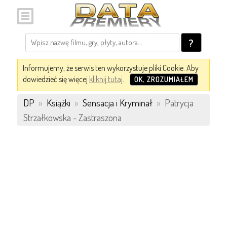
?
Informujemy, że serwis ten wykorzystuje pliki Cookie. Aby
dowiedzieć się więcej
kliknij tutaj
.
OK, ZROZUMIAŁEM
DP
»
Książki
»
Sensacja i Kryminał
»
Patrycja
Strzałkowska - Zastraszona