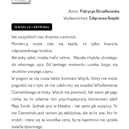
Autor:
Patrycja Strzałkowska
Wydawnictwo:
Edipresse Książki
SENSACJA I KRYMINAŁ
We wszystkich nas drzemie ciemność.
Mordercą może stać się każdy, to tylko kwestia
odpowiedniego bodźca.
Ale żeby zabić, trzeba trafić celnie... Klaudia chybiła, strzelając
do własnego ojca. Od tamtego momentu ucieka, bojąc się
skutków swojego czynu...
W pogoni za nią rusza także komisarz Wójcik, który nie może
pogodzić się z tym, że nie udało mu się wsadzić Włodzimierza
Czerwińskiego za kraty. Wójcik ma pewność, tak samo jak jego
córka, że to właśnie ten psychopatyczny biznesmen zabił
Maję Sonik. Jednak jest w błędzie – tak samo jak wszyscy. To
nie Czerwiński jest winien jej zabójstwa, ale za to wie, kto to
zrobił, i stara się za wszelką cenę, by ta tajemnica nie ujrzała
światła dziennego.