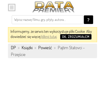
?
Informujemy, że serwis ten wykorzystuje pliki Cookie. Aby
dowiedzieć się więcej
kliknij tutaj
.
OK, ZROZUMIAŁEM
DP
»
Książki
»
Powieść
»
Pajtim Statovci -
Przejście