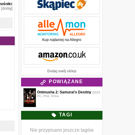
ośniki:
[dodaj]
Kup najtaniej na Allegro
Dodaj swój sklep
POWIĄZANE
Onimusha 2: Samurai's Destiny
(2025)
PC, PS4, XOne
TAGI
Nie przypisano jeszcze tagów