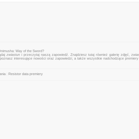
Onimusha: Way of the Sword?
ądaj
zwiastun
i przeczytaj naszą zapowiedź. Znajdziesz tutaj również galerię zdjęć, zwia
mu poznasz interesujące nowości oraz zapowiedzi, a także wszystkie nadchodzące premier
ania
|
Resistor data premiery