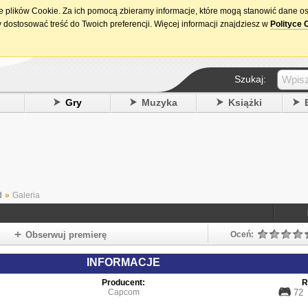
ie plików Cookie. Za ich pomocą zbieramy informacje, które mogą stanowić dane o
15. urodziny DataPremiery.pl
 dostosować treść do Twoich preferencji. Więcej informacji znajdziesz w
Polityce 
Szukaj:
y
Gry
Muzyka
Książki
d
»
Galeria
Obserwuj premierę
Oceń:
INFORMACJE
Producent:
R
Capcom
72