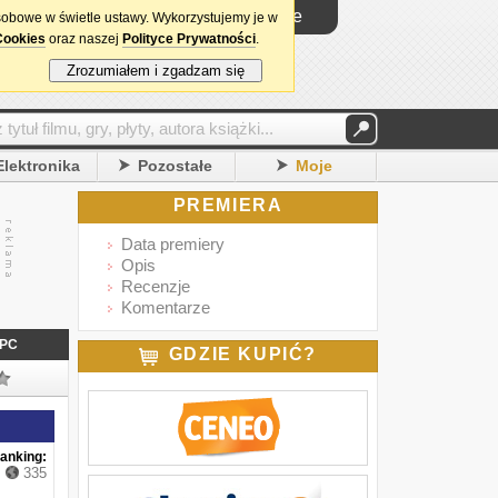
Logowanie
sobowe w świetle ustawy. Wykorzystujemy je w
Cookies
oraz naszej
Polityce Prywatności
.
Zrozumiałem i zgadzam się
Elektronika
Pozostałe
Moje
PREMIERA
Data premiery
Opis
Recenzje
Komentarze
PC
GDZIE KUPIĆ?
anking:
335