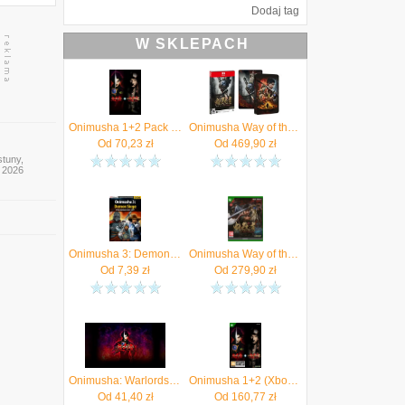
Dodaj tag
W SKLEPACH
Onimusha 1+2 Pack (Digital)
Onimusha Way of the Sword Steelbook Edition (Gra NS2)
Od
70,23
zł
Od
469,90
zł
stuny,
y 2026
Onimusha 3: Demon Siege - poradnik do gry (PDF)
Onimusha Way of the Sword (Gra Xbox Series X)
Od
7,39
zł
Od
279,90
zł
Onimusha: Warlords (Digital)
Onimusha 1+2 (Xbox One Key)
Od
41,40
zł
Od
160,77
zł