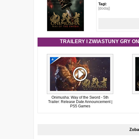
Tagi:
[dodaj]
TRAILERY I ZWIASTUNY GRY ON
Onimusha: Way of the Sword - 5th
Trailer: Release Date Announcement |
PS5 Games
Zoba