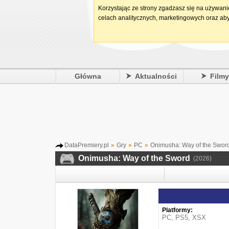
Korzystając ze strony zgadzasz się na używan
celach analitycznych, marketingowych oraz aby
Główna
Aktualności
Film
DataPremiery.pl
»
Gry
»
PC
»
Onimusha: Way of the Swor
Onimusha: Way of the Sword
(2026)
Platformy:
PC
,
PS5
,
XSX