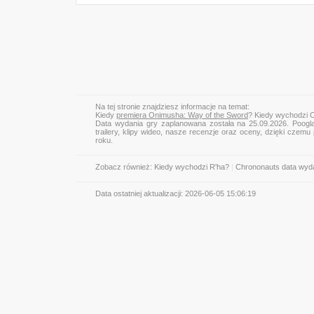
Na tej stronie znajdziesz informacje na temat:
Kiedy
premiera Onimusha: Way of the Sword
? Kiedy wychodzi 
Data wydania gry zaplanowana została na 25.09.2026. Poogl
trailery, klipy wideo, nasze recenzje oraz oceny, dzięki cze
roku.
Zobacz również:
Kiedy wychodzi R'ha?
|
Chrononauts data wyd
Data ostatniej aktualizacji:
2026-06-05 15:06:19