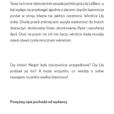
Teraz na tronie debiutantek zasiada perfekcyjna Lily LeBlanc, a
bal wydaje się przebiegać zgodnie z planem, dopóki tajemnicza
postać w stroju błazna nie zakłóci ceremonii. Wkrótce Lily
znika. Chwilę przed zniknięciem wysyła wiadomość do trzech
dziewczyn: doskonałej Vivian, zbuntowanej Piper i wycofanej
April. Choć na pozór nic ich nie łączy, wkrótce będą musiały
razem stawić czoła mrocznym sekretom.
Czy śmierć Margot była rzeczywiście przypadkowa? Czy Lily
podzieli jej los? A może wszystko, co wiedzą o sobie
nawzajem, to jedno wielkie kłamstwo?
Powyższy opis pochodzi od wydawcy.