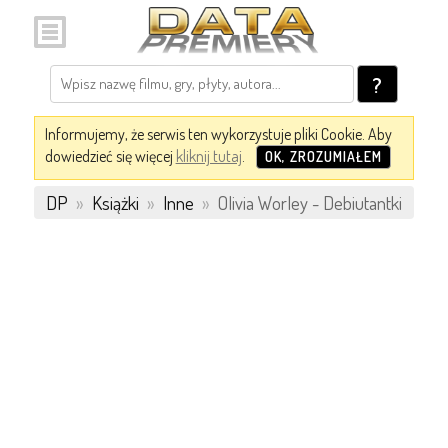
?
Informujemy, że serwis ten wykorzystuje pliki Cookie. Aby
dowiedzieć się więcej
kliknij tutaj
.
OK, ZROZUMIAŁEM
DP
»
Książki
»
Inne
»
Olivia Worley - Debiutantki