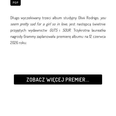
POP
Długo wyczekiwany trzeci album studyjny Olivii Rodrigo,
you
seem pretty sad for a girl so in love
, jest następcą świetnie
przyjętych wydawnictw
GUTS
i
SOUR
. Trzykrotna laureatka
nagrody Grammy zaplanowała premierę albumu na 12 czerwca
2026 roku.
ZOBACZ WIĘCEJ PREMIER...