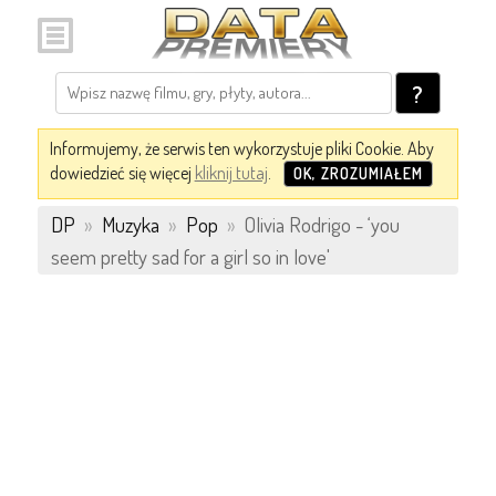
?
Informujemy, że serwis ten wykorzystuje pliki Cookie. Aby
dowiedzieć się więcej
kliknij tutaj
.
OK, ZROZUMIAŁEM
DP
»
Muzyka
»
Pop
»
Olivia Rodrigo - ‘you
seem pretty sad for a girl so in love'