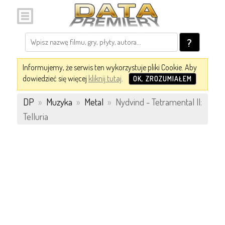
?
Informujemy, że serwis ten wykorzystuje pliki Cookie. Aby
dowiedzieć się więcej
kliknij tutaj
.
OK, ZROZUMIAŁEM
DP
»
Muzyka
»
Metal
»
Nydvind - Tetramental II:
Telluria