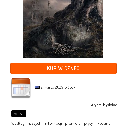
KUP W CENEO
21 marca 2025, piątek
Arysta:
Nydvind
METAL
Według naszych informacji premiera płyty 'Nydvind -