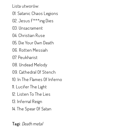
Lista utworów:
01. Satanic Chaos Legions
02. Jesus F***ing Dies
03. Unsacrament
04. Christian Ruse
05. Die Your Own Death
06. Rotten Messiah
07. Peukharist
08. Undead Melody
09. Cathedral Of Stench
10. In The Flames Of Inferno
11. Lucifer The Light
12. Listen To The Lies
13. Infernal Reign
14. The Spear Of Satan
Tagi
:
Death metal