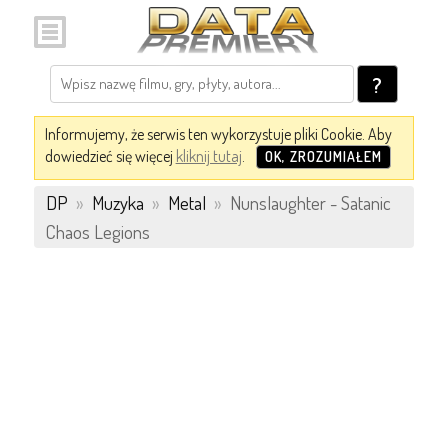
?
Informujemy, że serwis ten wykorzystuje pliki Cookie. Aby
dowiedzieć się więcej
kliknij tutaj
.
OK, ZROZUMIAŁEM
DP
»
Muzyka
»
Metal
»
Nunslaughter - Satanic
Chaos Legions