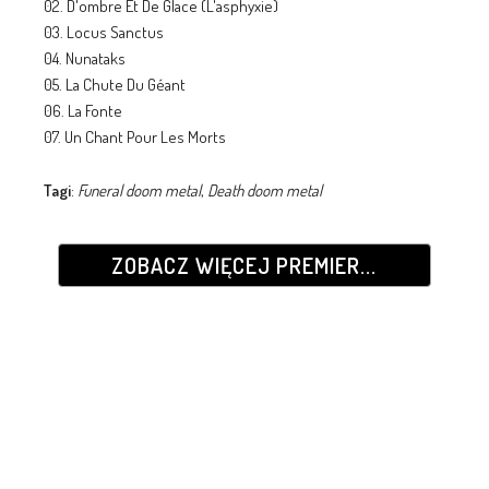
02. D'ombre Et De Glace (L'asphyxie)
03. Locus Sanctus
04. Nunataks
05. La Chute Du Géant
06. La Fonte
07. Un Chant Pour Les Morts
Tagi
:
Funeral doom metal
,
Death doom metal
ZOBACZ WIĘCEJ PREMIER...