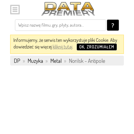
?
Informujemy, że serwis ten wykorzystuje pliki Cookie. Aby
dowiedzieć się więcej
kliknij tutaj
.
OK, ZROZUMIAŁEM
DP
»
Muzyka
»
Metal
»
Norilsk - Antipole