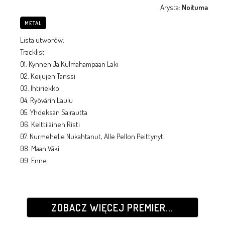
Arysta:
Noituma
METAL
Lista utworów:
Tracklist
01. Kynnen Ja Kulmahampaan Laki
02. Keijujen Tanssi
03. Ihtiriekko
04. Ryövärin Laulu
05. Yhdeksän Sairautta
06. Kelttiläinen Risti
07. Nurmehelle Nukahtanut, Alle Pellon Peittynyt
08. Maan Väki
09. Enne
ZOBACZ WIĘCEJ PREMIER...