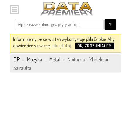
?
Informujemy, że serwis ten wykorzystuje pliki Cookie. Aby
dowiedzieć się więcej
kliknij tutaj
.
OK, ZROZUMIAŁEM
DP
»
Muzyka
»
Metal
»
Noituma - Yhdeksän
Sairautta