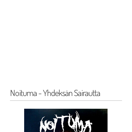
Noituma - Yhdeksän Sairautta