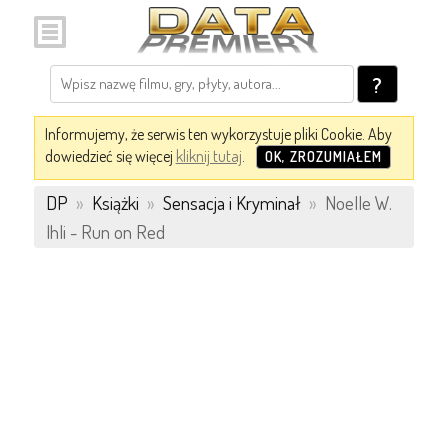
?
Informujemy, że serwis ten wykorzystuje pliki Cookie. Aby
dowiedzieć się więcej
kliknij tutaj
.
OK, ZROZUMIAŁEM
DP
»
Książki
»
Sensacja i Kryminał
»
Noelle W.
Ihli - Run on Red