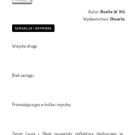
Autor:
Noelle W. Ihli
Wydawnictwo:
Otwarte
SENSACJA I KRYMINAŁ
Wiejska droga.
Brak zasięgu.
Przerażająca gra w kotka i myszkę.
Zanim Laura i Olivia zauważyły reflektory śledzącego je