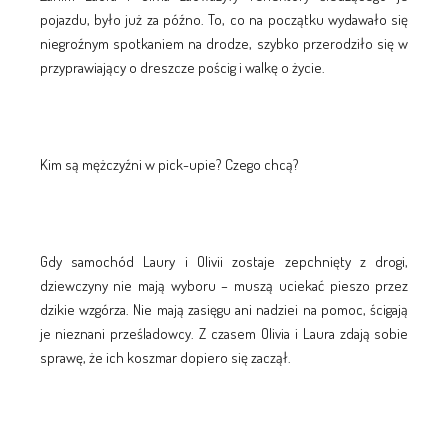
pojazdu, było już za późno. To, co na początku wydawało się
niegroźnym spotkaniem na drodze, szybko przerodziło się w
przyprawiający o dreszcze pościg i walkę o życie.
Kim są mężczyźni w pick-upie? Czego chcą?
Gdy samochód Laury i Olivii zostaje zepchnięty z drogi,
dziewczyny nie mają wyboru – muszą uciekać pieszo przez
dzikie wzgórza. Nie mają zasięgu ani nadziei na pomoc, ścigają
je nieznani prześladowcy. Z czasem Olivia i Laura zdają sobie
sprawę, że ich koszmar dopiero się zaczął.