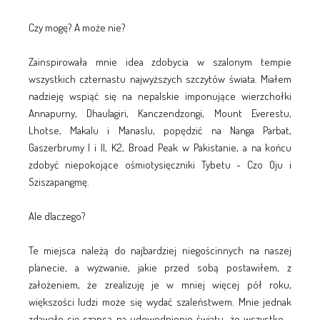
Czy mogę? A może nie?
Zainspirowała mnie idea zdobycia w szalonym tempie
wszystkich czternastu najwyższych szczytów świata. Miałem
nadzieję wspiąć się na nepalskie imponujące wierzchołki
Annapurny, Dhaulagiri, Kanczendzongi, Mount Everestu,
Lhotse, Makalu i Manaslu, popędzić na Nanga Parbat,
Gaszerbrumy I i II, K2, Broad Peak w Pakistanie, a na końcu
zdobyć niepokojące ośmiotysięczniki Tybetu - Czo Oju i
Sziszapangmę.
Ale dlaczego?
Te miejsca należą do najbardziej niegościnnych na naszej
planecie, a wyzwanie, jakie przed sobą postawiłem, z
założeniem, że zrealizuję je w mniej więcej pół roku,
większości ludzi może się wydać szaleństwem. Mnie jednak
zdawało się szansą na udowodnienie światu, że wszystko -