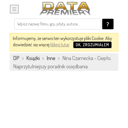
?
Informujemy, że serwis ten wykorzystuje pliki Cookie. Aby
dowiedzieć się więcej
kliknij tutaj
.
OK, ZROZUMIAŁEM
DP
»
Książki
»
Inne
»
Nina Czarnecka - Ciepło.
Najprzytulniejszy poradnik osiędbania