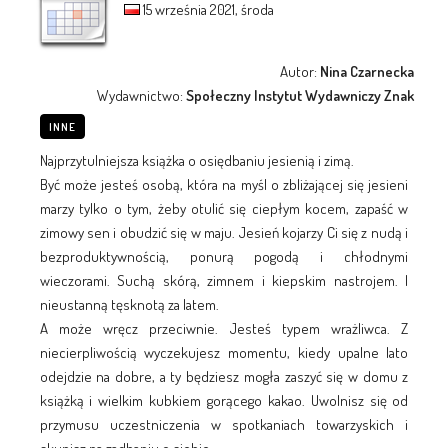
15 września 2021, środa
Autor:
Nina Czarnecka
Wydawnictwo:
Społeczny Instytut Wydawniczy Znak
INNE
Najprzytulniejsza książka o osiędbaniu jesienią i zimą.
Być może jesteś osobą, która na myśl o zbliżającej się jesieni
marzy tylko o tym, żeby otulić się ciepłym kocem, zapaść w
zimowy sen i obudzić się w maju. Jesień kojarzy Ci się z nudą i
bezproduktywnością, ponurą pogodą i chłodnymi
wieczorami. Suchą skórą, zimnem i kiepskim nastrojem. I
nieustanną tęsknotą za latem.
A może wręcz przeciwnie. Jesteś typem wrażliwca. Z
niecierpliwością wyczekujesz momentu, kiedy upalne lato
odejdzie na dobre, a ty będziesz mogła zaszyć się w domu z
książką i wielkim kubkiem gorącego kakao. Uwolnisz się od
przymusu uczestniczenia w spotkaniach towarzyskich i