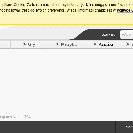
ie plików Cookie. Za ich pomocą zbieramy informacje, które mogą stanowić dane o
15. urodziny DataPremiery.pl
 dostosować treść do Twoich preferencji. Więcej informacji znajdziesz w
Polityce 
Szukaj:
y
Gry
Muzyka
Książki
ag och Natt - 1794
Sen