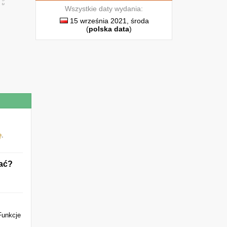
Wszystkie daty wydania:
15 września 2021, środa
(
polska data
)
ę
.
nać?
Funkcje