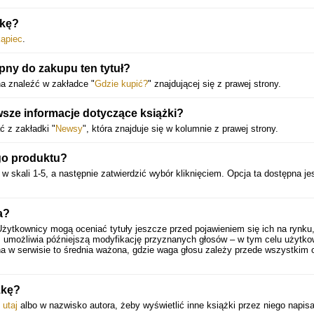
żkę?
ąpiec
.
pny do zakupu ten tytuł?
a znaleźć w zakładce "
Gdzie kupić?
" znajdującej się z prawej strony.
sze informacje dotyczące książki?
 z zakładki "
Newsy
", która znajduje się w kolumnie z prawej strony.
go produktu?
w skali 1-5, a następnie zatwierdzić wybór kliknięciem. Opcja ta dostępna je
.
a?
Użytkownicy mogą oceniać tytuły jeszcze przed pojawieniem się ich na rynku
 umożliwia późniejszą modyfikację przyznanych głosów – w tym celu użytko
a w serwisie to średnia ważona, gdzie waga głosu zależy przede wszystkim 
żkę?
j
utaj
albo w nazwisko autora, żeby wyświetlić inne książki przez niego napis