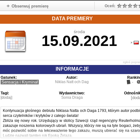
Obserwuj premierę
Oceń:
DATA PREMIERY
środa
15.09.2021
zgłoś popr
INFORMACJE
Gatunek:
Autor:
Rankin
Sensacja i Kryminał
Niklas Natt och Dag
-
Tagi:
Wydawnictwo:
Odnośnik
[dodaj]
Sonia Draga
[doda
Kontynuacja głośnego debiutu Niklasa Natta och Daga 1793, którym autor podbi
serca czytelników i krytyków z całego świata!
Zbliża się nowy rok. Urzędujący w stolicy Szwecji rząd regencyjny Reuterholm
zakazuje noszenia kolorowych ubrań. Wszyscy, którzy nie są na tyle bogaci, żeb
móc pozwolić sobie na lekceważenie tego zakazu, muszą ubierać się na szaro
Ludzie nazwali tamten rok Epoką Żelaza.