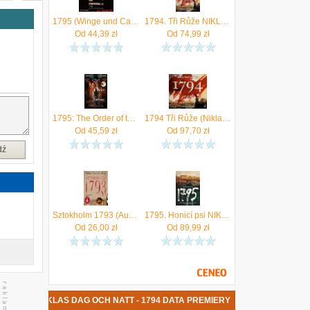
y
ł
1795 (Winge und Cardell ermitteln 3) NIKLAS NATT-OCH-DAG
1794. Tři Růže NIKLAS NATT-OCH-DAG
m
Od
44,39
zł
Od
74,99
zł
w
ę
–
i
1795: The Order of the Furies Natt Och Dag, Niklas
1794 Tři Růže (Niklas Natt Och Dag) (2xCD) (Mp3)
Od
45,59
zł
Od
97,70
zł
dź
Sztokholm 1793 (Audiobook)
1795. Honicí psi NIKLAS NATT-OCH-DAG
Od
26,00
zł
Od
89,99
zł
KSIĄŻKA NIKLAS DAG OCH NATT - 1794 DATA PREMIERY