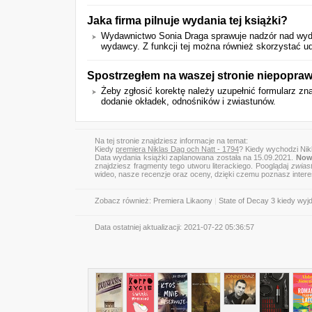
Jaka firma pilnuje wydania tej książki?
Wydawnictwo Sonia Draga sprawuje nadzór nad wyda
wydawcy. Z funkcji tej można również skorzystać ud
Spostrzegłem na waszej stronie niepopra
Żeby zgłosić korektę należy uzupełnić formularz zn
dodanie okładek, odnośników i zwiastunów.
Na tej stronie znajdziesz informacje na temat:
Kiedy
premiera Niklas Dag och Natt - 1794
? Kiedy wychodzi Nik
Data wydania książki zaplanowana została na 15.09.2021.
Nowa
znajdziesz fragmenty tego utworu literackiego. Pooglądaj
zwias
wideo, nasze recenzje oraz oceny, dzięki czemu poznasz inter
Zobacz również:
Premiera Likaony
|
State of Decay 3 kiedy wyj
Data ostatniej aktualizacji:
2021-07-22 05:36:57