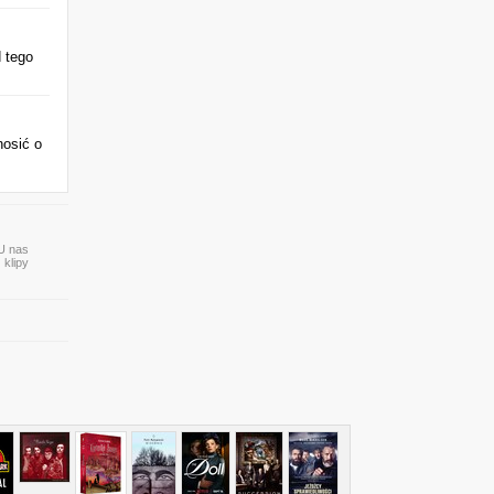
 tego
nosić o
 U nas
 klipy