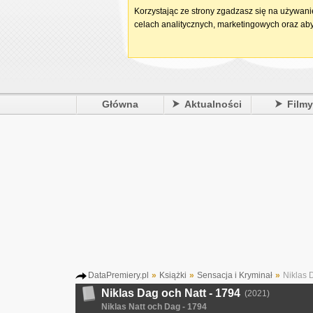
Korzystając ze strony zgadzasz się na używan
celach analitycznych, marketingowych oraz aby
Główna
Aktualności
Film
DataPremiery.pl
»
Książki
»
Sensacja i Kryminał
»
Niklas D
Niklas Dag och Natt - 1794
(2021)
Niklas Natt och Dag - 1794