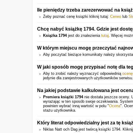
Ile pieniędzy trzeba zarezerwować na ksią
Żeby poznać cenę książki kliknij tutaj:
Ceneo
lub
Sk
Chcę nabyć książkę 1794. Gdzie jest dostę
Książka 1794
jest do znalezienia
tutaj
. Więcej możn
W którym miejscu mogę przeczytać najnow
Aby poczytać bieżące komunikaty należy skorzystać
W jaki sposób mogę przypisać notę dla te
Aby to zrobić należy wyznaczyć odpowiednią
ocenę
jedynie dla zarejestrowanych użytkowników serwisu
Na jakiej podstawie kalkulowana jest ocen
Premiera książki 1794
nie dostała jeszcze oceny. 
wyrażając w ten sposób swoje oczekiwania. System
powinien wybrać inną wartość w polu "
Ocena
". Ocen
stażu użytkownika.
Który literat odpowiedzialny jest za tę ksią
Niklas Natt och Dag jest twórcą książki 1794. Klikni