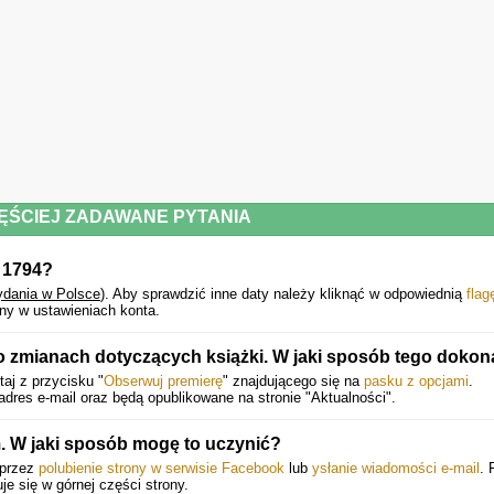
ĘŚCIEJ ZADAWANE PYTANIA
 1794?
ydania w Polsce
).
Aby sprawdzić inne daty należy kliknąć w odpowiednią
flag
ny w ustawieniach konta.
o zmianach dotyczących książki. W jaki sposób tego doko
aj z przycisku "
Obserwuj premierę
" znajdującego się na
pasku z opcjami
.
dres e-mail oraz będą opublikowane na stronie "Aktualności".
 W jaki sposób mogę to uczynić?
oprzez
polubienie strony w serwisie Facebook
lub
ysłanie wiadomości e-mail
. 
uje się w górnej części strony.