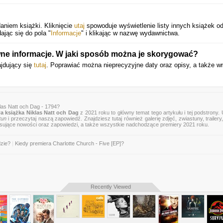
niem książki. Kliknięcie
utaj
spowoduje wyświetlenie listy innych książek od
ając się do pola "
Informacje
" i klikając w nazwę wydawnictwa.
wne informacje. W jaki sposób można je skorygować?
ajdujący się
tutaj
. Poprawiać można nieprecyzyjne daty oraz opisy, a także w
las Natt och Dag - 1794?
 książka Niklas Natt och Dag
z 2021 roku to główny temat tego artykułu i tej podstrony.
tun
i przeczytaj naszą zapowiedź. Znajdziesz tutaj również galerię zdjęć, zwiastuny, trailery,
esujące nowości oraz zapowiedzi, a także wszystkie nadchodzące premiery 2021 roku.
dzie?
|
Kiedy premiera Charlotte Church - Five [EP]?
Recently Viewed