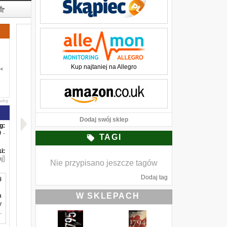
Kup najtaniej na Allegro
awkę
Dodaj swój sklep
g:
-
TAGI
i:
j]
Nie przypisano jeszcze tagów
Dodaj tag
ł
W SKLEPACH
a
y
.