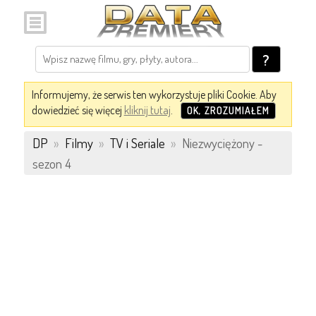
?
Informujemy, że serwis ten wykorzystuje pliki Cookie. Aby
dowiedzieć się więcej
kliknij tutaj
.
OK, ZROZUMIAŁEM
DP
»
Filmy
»
TV i Seriale
»
Niezwyciężony -
sezon 4