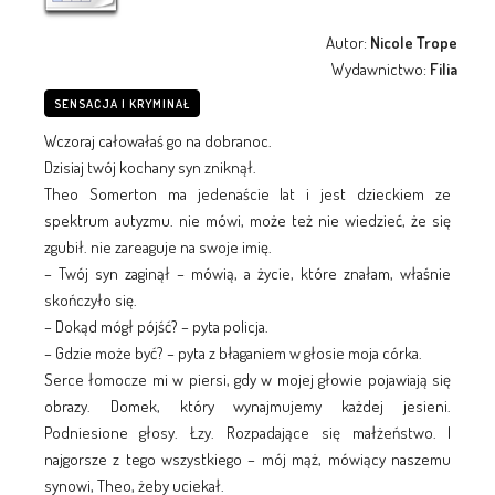
Autor:
Nicole Trope
Wydawnictwo:
Filia
SENSACJA I KRYMINAŁ
Wczoraj całowałaś go na dobranoc.
Dzisiaj twój kochany syn zniknął.
Theo Somerton ma jedenaście lat i jest dzieckiem ze
spektrum autyzmu. nie mówi, może też nie wiedzieć, że się
zgubił. nie zareaguje na swoje imię.
– Twój syn zaginął – mówią, a życie, które znałam, właśnie
skończyło się.
– Dokąd mógł pójść? – pyta policja.
– Gdzie może być? – pyta z błaganiem w głosie moja córka.
Serce łomocze mi w piersi, gdy w mojej głowie pojawiają się
obrazy. Domek, który wynajmujemy każdej jesieni.
Podniesione głosy. Łzy. Rozpadające się małżeństwo. I
najgorsze z tego wszystkiego – mój mąż, mówiący naszemu
synowi, Theo, żeby uciekał.