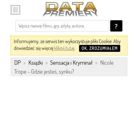
?
Informujemy, że serwis ten wykorzystuje pliki Cookie. Aby
dowiedzieć się więcej
kliknij tutaj
.
OK, ZROZUMIAŁEM
DP
»
Książki
»
Sensacja i Kryminał
»
Nicole
Trope - Gdzie jesteś, synku?