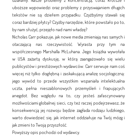
działamy. Nasze problemy z koncentracją, coraz krótsze i
uboższe wypowiedzi oraz problemy z przyswajaniem długich
tekstów nie są dziełem przypadku. Czyżbyśmy stawali się
coraz bardziej płytcy? Czyżby narzędzie, które powstało po to,
by nam służyć, przejęło nad nami władzę?
Nicholas Carr pokazuje, jak nowe media zmieniają nas samych i
otaczającą nas rzeczywistość. Wyrasta przy tym na
współczesnego Marshalla McLuhana. Jego książka wywołała
w USA zażartą dyskusję, w którą zaangażowało się wielu
publicystów i prestiżowych wydawców. Carr serwuje nam coś
więcej niż tylko dogłębną i zaskakującą analizę socjologiczną:
jego wywód to przede wszystkim wspaniała intelektualna
uczta, pełna nieszablonowych przemyśleń i frapujących
anegdot. Bez względu na to, czy jesteś zafascynowany
możliwościami globalnej sieci, czy też raczej podejrzewasz, że
konsekwencją jej rozwoju będzie zagłada rodzaju ludzkiego,
warto dowiedzieć się, jak internet oddziałuje na Twój mózg i
jak zmieni to Twoją przyszłość.
Powyższy opis pochodzi od wydawcy.