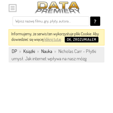
?
Informujemy, że serwis ten wykorzystuje pliki Cookie. Aby
dowiedzieć się więcej
kliknij tutaj
.
OK, ZROZUMIAŁEM
DP
»
Książki
»
Nauka
»
Nicholas Carr - Płytki
umysł. Jak internet wpływa na nasz mózg