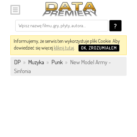
?
Informujemy, że serwis ten wykorzystuje pliki Cookie. Aby
dowiedzieć się więcej
kliknij tutaj
.
OK, ZROZUMIAŁEM
DP
»
Muzyka
»
Punk
»
New Model Army -
Sinfonia