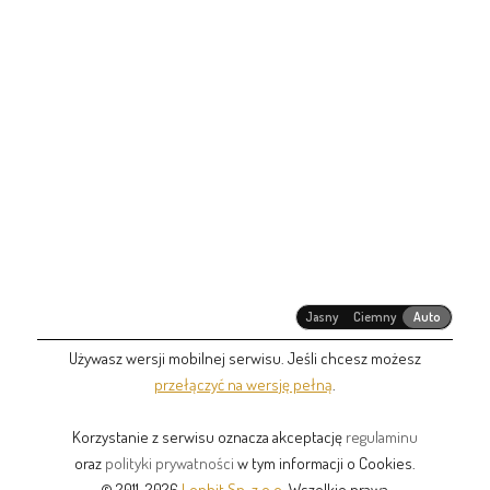
Jasny
Ciemny
Auto
Używasz wersji mobilnej serwisu. Jeśli chcesz możesz
przełączyć na wersję pełną
.
Korzystanie z serwisu oznacza akceptację
regulaminu
oraz
polityki prywatności
w tym informacji o Cookies.
© 2011-2026
Lonbit Sp. z o.o.
Wszelkie prawa