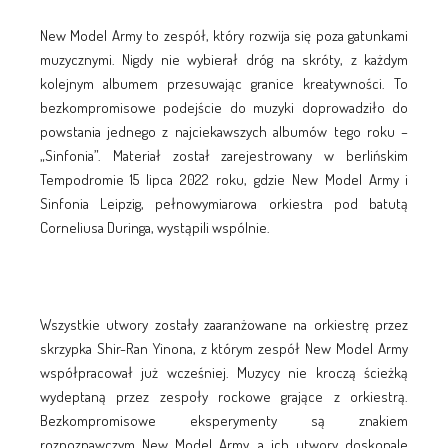
New Model Army to zespół, który rozwija się poza gatunkami
muzycznymi. Nigdy nie wybierał dróg na skróty, z każdym
kolejnym albumem przesuwając granice kreatywności. To
bezkompromisowe podejście do muzyki doprowadziło do
powstania jednego z najciekawszych albumów tego roku –
„Sinfonia”. Materiał został zarejestrowany w berlińskim
Tempodromie 15 lipca 2022 roku, gdzie New Model Army i
Sinfonia Leipzig, pełnowymiarowa orkiestra pod batutą
Corneliusa Duringa, wystąpili wspólnie.
Wszystkie utwory zostały zaaranżowane na orkiestrę przez
skrzypka Shir-Ran Yinona, z którym zespół New Model Army
współpracował już wcześniej. Muzycy nie kroczą ścieżką
wydeptaną przez zespoły rockowe grające z orkiestrą.
Bezkompromisowe eksperymenty są znakiem
rozpoznawczym New Model Army, a ich utwory doskonale