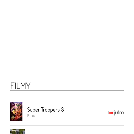
FILMY
Super Troopers 3
jutro
Kino