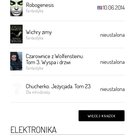
Robogenesis
10.06.2014
Fantastyka
Wichry zimy
nieustalona
Fantastyka
Czarownice z Wolfensteinu.
nieustalona
Tom 3. Wyspa i drzwi
Fantastyka
Chucherko. Jeżycjada. Tom 23
nieustalona
Dla młodzieży
WIĘCEJ KSIĄŻEK
ELEKTRONIKA