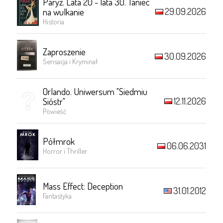
Paryż. Lata 20 - lata 30. Taniec
29.09.2026
na wulkanie
Historia
Zaproszenie
30.09.2026
Sensacja i Kryminał
Orlando. Uniwersum "Siedmiu
12.11.2026
Sióstr"
Powieść
Półmrok
06.06.2031
Horror i Thriller
Mass Effect: Deception
31.01.2012
Fantastyka