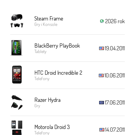
Steam Frame
2026 rok
Gry i Konsole
BlackBerry PlayBook
19.04.2011
Tablety
HTC Droid Incredible 2
10.06.2011
Telefony
Razer Hydra
17.06.2011
Gry
Motorola Droid 3
14.07.2011
Telefony