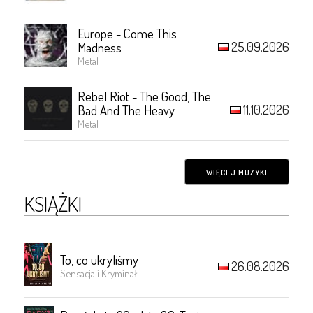
Europe - Come This
25.09.2026
Madness
Metal
Rebel Riot - The Good, The
11.10.2026
Bad And The Heavy
Metal
WIĘCEJ MUZYKI
KSIĄŻKI
To, co ukryliśmy
26.08.2026
Sensacja i Kryminał