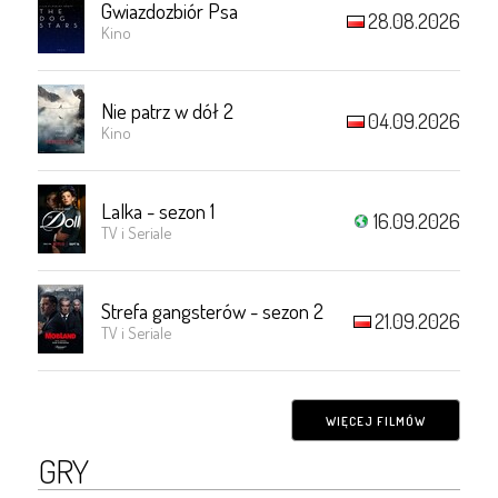
Gwiazdozbiór Psa
28.08.2026
Kino
Nie patrz w dół 2
04.09.2026
Kino
Lalka - sezon 1
16.09.2026
TV i Seriale
Strefa gangsterów - sezon 2
21.09.2026
TV i Seriale
WIĘCEJ FILMÓW
GRY