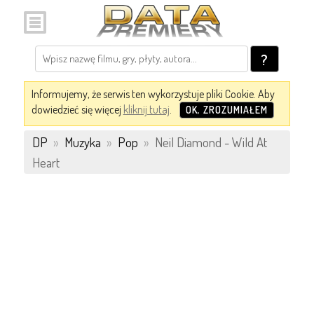
?
Informujemy, że serwis ten wykorzystuje pliki Cookie. Aby
dowiedzieć się więcej
kliknij tutaj
.
OK, ZROZUMIAŁEM
DP
»
Muzyka
»
Pop
»
Neil Diamond - Wild At
Heart