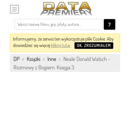
?
Informujemy, że serwis ten wykorzystuje pliki Cookie. Aby
dowiedzieć się więcej
kliknij tutaj
.
OK, ZROZUMIAŁEM
DP
»
Książki
»
Inne
»
Neale Donald Walsch -
Rozmowy z Bogiem. Księga 3