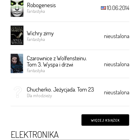
Robogenesis
10.06.2014
Fantastyka
Wichry zimy
nieustalona
Fantastyka
Czarownice z Wolfensteinu.
nieustalona
Tom 3. Wyspa i drzwi
Fantastyka
Chucherko. Jeżycjada. Tom 23
nieustalona
Dla młodzieży
WIĘCEJ KSIĄŻEK
ELEKTRONIKA