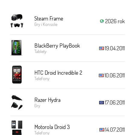
Steam Frame
2026 rok
Gry i Konsole
BlackBerry PlayBook
19.04.2011
Tablety
HTC Droid Incredible 2
10.06.2011
Telefony
Razer Hydra
17.06.2011
Gry
Motorola Droid 3
14.07.2011
Telefony