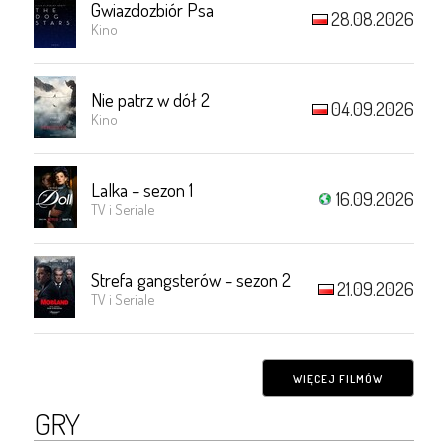
Gwiazdozbiór Psa
28.08.2026
Kino
Nie patrz w dół 2
04.09.2026
Kino
Lalka - sezon 1
16.09.2026
TV i Seriale
Strefa gangsterów - sezon 2
21.09.2026
TV i Seriale
WIĘCEJ FILMÓW
GRY