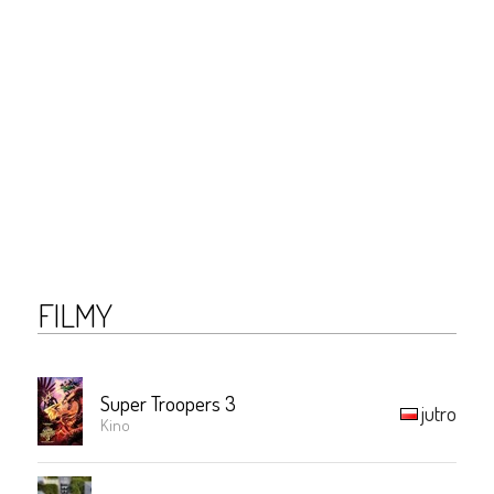
FILMY
Super Troopers 3
jutro
Kino