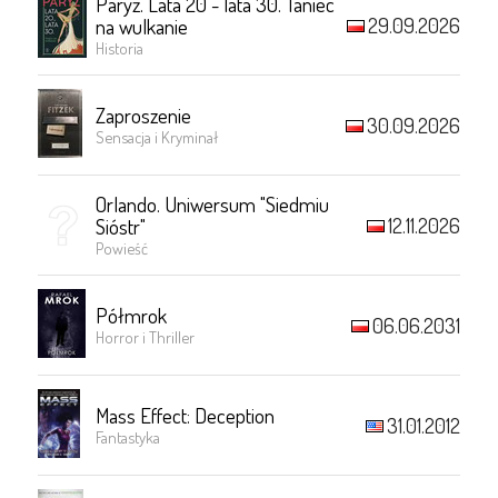
Paryż. Lata 20 - lata 30. Taniec
29.09.2026
na wulkanie
Historia
Zaproszenie
30.09.2026
Sensacja i Kryminał
Orlando. Uniwersum "Siedmiu
12.11.2026
Sióstr"
Powieść
Półmrok
06.06.2031
Horror i Thriller
Mass Effect: Deception
31.01.2012
Fantastyka