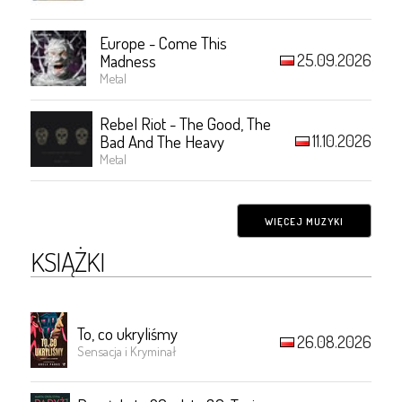
Europe - Come This
25.09.2026
Madness
Metal
Rebel Riot - The Good, The
11.10.2026
Bad And The Heavy
Metal
WIĘCEJ MUZYKI
KSIĄŻKI
To, co ukryliśmy
26.08.2026
Sensacja i Kryminał