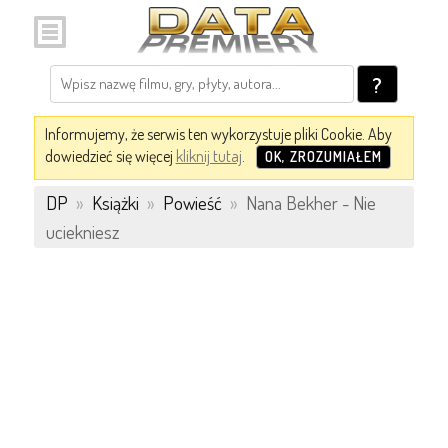
?
Informujemy, że serwis ten wykorzystuje pliki Cookie. Aby
dowiedzieć się więcej
kliknij tutaj
.
OK, ZROZUMIAŁEM
DP
»
Książki
»
Powieść
»
Nana Bekher - Nie
uciekniesz