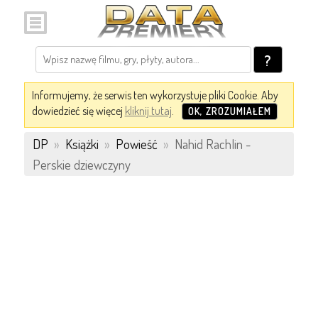
?
Informujemy, że serwis ten wykorzystuje pliki Cookie. Aby
dowiedzieć się więcej
kliknij tutaj
.
OK, ZROZUMIAŁEM
DP
»
Książki
»
Powieść
»
Nahid Rachlin -
Perskie dziewczyny