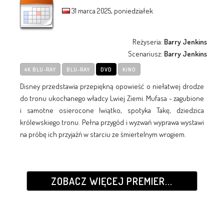
31 marca 2025, poniedziałek
Reżyseria:
Barry Jenkins
Scenariusz:
Barry Jenkins
4K BLU-RAY
BLU-RAY
DVD
KINO
Disney przedstawia przepiękną opowieść o niełatwej drodze
do tronu ukochanego władcy Lwiej Ziemi. Mufasa - zagubione
i samotne osierocone lwiątko, spotyka Takę, dziedzica
królewskiego tronu. Pełna przygód i wyzwań wyprawa wystawi
na próbę ich przyjaźń w starciu ze śmiertelnym wrogiem.
ZOBACZ WIĘCEJ PREMIER...