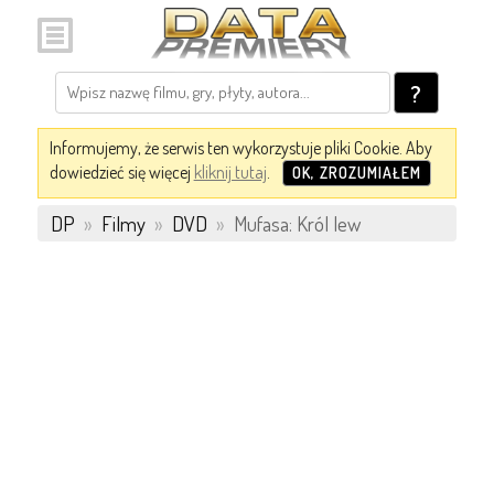
?
Informujemy, że serwis ten wykorzystuje pliki Cookie. Aby
dowiedzieć się więcej
kliknij tutaj
.
OK, ZROZUMIAŁEM
DP
»
Filmy
»
DVD
»
Mufasa: Król lew