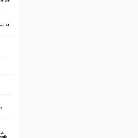
ane we
są na
os
ku,
wnik