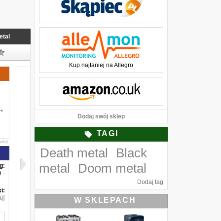
etal
Kup najtaniej na Allegro
Dodaj swój sklep
TAGI
awkę
Death metal
Black
metal
Doom metal
g:
-
Dodaj tag
i:
j]
W SKLEPACH