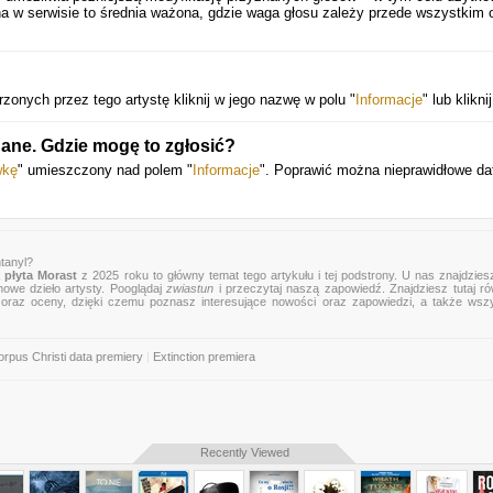
a w serwisie to średnia ważona, gdzie waga głosu zależy przede wszystkim 
rzonych przez tego artystę kliknij w jego nazwę w polu "
Informacje
" lub klikni
dane. Gdzie mogę to zgłosić?
wkę
" umieszczony nad polem "
Informacje
". Poprawić można nieprawidłowe da
tanyl?
płyta Morast
z 2025 roku to główny temat tego artykułu i tej podstrony. U nas znajdziesz
nowe dzieło artysty. Pooglądaj
zwiastun
i przeczytaj naszą zapowiedź. Znajdziesz tutaj r
zje oraz oceny, dzięki czemu poznasz interesujące nowości oraz zapowiedzi, a także wsz
rpus Christi data premiery
|
Extinction premiera
Recently Viewed