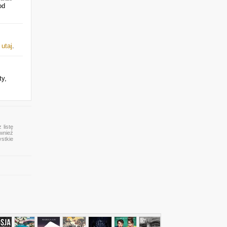
od
j
utaj
.
ty,
 listę
ównież
ystkie