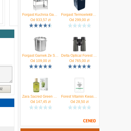
Forgast Kuchnia Gastronomiczna Gazowa 4-Palnikowa Z Półką Dolną Fg09453
Forgast Termoelektryczna Mini-Lodówka Home, 8L 12 V/230 V — Chłodzenie I Grzanie Fg05717
Od
933,57
zł
Od
299,00
zł
Forgast Garnek Ze Stali Nierdzewnej Wysoki Poj. 6,3 L Z Pokrywką # (Fg02221A)
Delta Optical Forest 10x42 Gen3
Od
109,00
zł
Od
765,00
zł
dź
Zara Sacred Green Forest Woda Perfumowana 100Ml (5901968236348)
Forest Vitamin Kwas Foliowy Folian Metylowany 600mcg 100kaps.
Od
147,45
zł
Od
28,50
zł