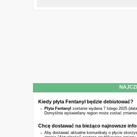
NAJCZ
Kiedy płyta Fentanyl będzie debiutować?
Płyta Fentanyl
zostanie wydana 7 lutego 2025 (dat
Domyślnie wyświetlany region może zostać zmienio
Chcę dostawać na bieżąco najnowsze info
Aby dostawać aktualne komunikaty o płycie skorzyst