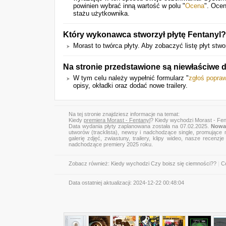
powinien wybrać inną wartość w polu "
Ocena
". Ocen
stażu użytkownika.
Który wykonawca stworzył płytę Fentanyl?
Morast to twórca płyty. Aby zobaczyć listę płyt stwo
Na stronie przedstawione są niewłaściwe 
W tym celu należy wypełnić formularz "
zgłoś popra
opisy, okładki oraz dodać nowe trailery.
Na tej stronie znajdziesz informacje na temat:
Kiedy
premiera Morast - Fentanyl
? Kiedy wychodzi Morast - Fen
Data wydania płyty zaplanowana została na 07.02.2025.
Nowa 
utworów (tracklista), newsy i nadchodzące single, promujące 
galerię zdjęć, zwiastuny, trailery, klipy wideo, nasze recen
nadchodzące premiery 2025 roku.
Zobacz również:
Kiedy wychodzi Czy boisz się ciemności??
|
Co
Data ostatniej aktualizacji:
2024-12-22 00:48:04