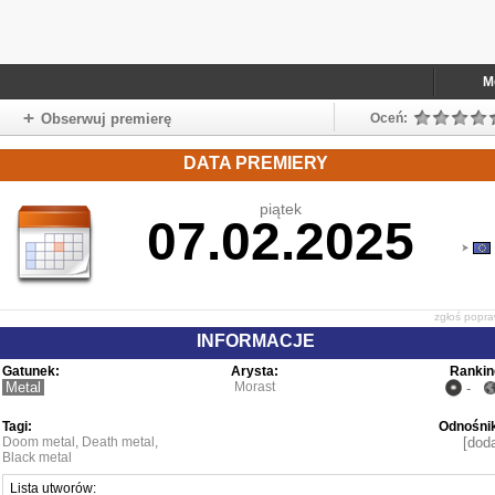
M
Obserwuj premierę
Oceń:
DATA PREMIERY
piątek
07.02.2025
zgłoś popr
INFORMACJE
Gatunek:
Arysta:
Rankin
Metal
Morast
-
Tagi:
Odnośnik
Doom metal
,
Death metal
,
[doda
Black metal
Lista utworów: