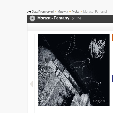
DataPremiery.pl
»
Muzyka
»
Metal
»
Morast - Fentanyl
Morast - Fentanyl
(2025)