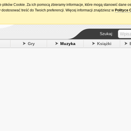
ie plików Cookie. Za ich pomocą zbieramy informacje, które mogą stanowić dane o
15. urodziny DataPremiery.pl
 dostosować treść do Twoich preferencji. Więcej informacji znajdziesz w
Polityce 
Szukaj:
y
Gry
Muzyka
Książki