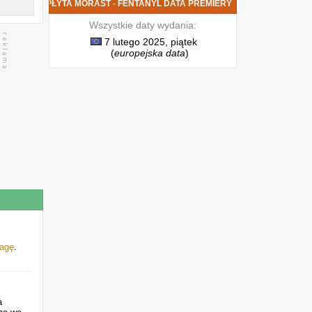
NOWA PŁYTA MORAST - FENTANYL DATA PREMIERY
Wszystkie daty wydania:
7 lutego 2025, piątek
(
europejska data
)
lagę
.
a