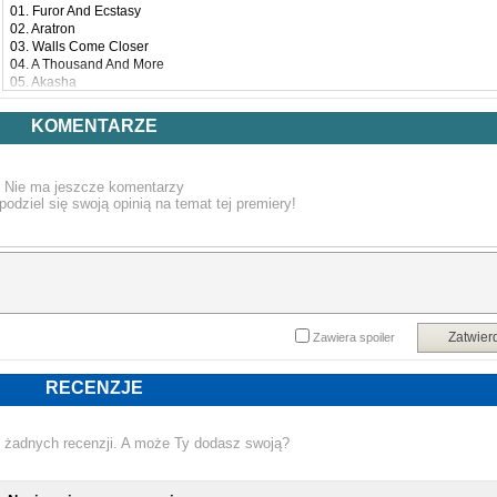
01. Furor And Ecstasy
02. Aratron
03. Walls Come Closer
04. A Thousand And More
05. Akasha
06. On Pyre
KOMENTARZE
Nie ma jeszcze komentarzy
podziel się swoją opinią na temat tej premiery!
Zatwier
Zawiera spoiler
RECENZJE
 żadnych recenzji. A może Ty dodasz swoją?