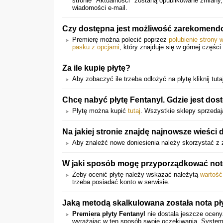
stronie "Aktualności" zostaną opublikowane zmiany
wiadomości e-mail.
Czy dostępna jest możliwość zarekomend
Premierę można polecić poprzez
polubienie strony 
pasku z opcjami
, który znajduje się w górnej części 
Za ile kupię płytę?
Aby zobaczyć ile trzeba odłożyć na płytę kliknij tuta
Chcę nabyć płytę Fentanyl. Gdzie jest dost
Płytę można kupić
tutaj
. Wszystkie sklepy sprzedają
Na jakiej stronie znajdę najnowsze wieści 
Aby znaleźć nowe doniesienia należy skorzystać z z
W jaki sposób mogę przyporządkować notę 
Żeby ocenić płytę należy wskazać należytą
wartość
trzeba posiadać konto w serwisie.
Jaką metodą skalkulowana została nota pł
Premiera płyty Fentanyl
nie dostała jeszcze oceny
wyrażając w ten sposób swoje oczekiwania. System