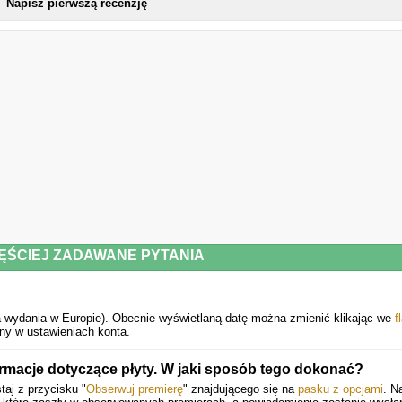
Napisz pierwszą recenzję
ĘŚCIEJ ZADAWANE PYTANIA
a wydania w Europie).
Obecnie wyświetlaną datę można zmienić klikając we
f
ny w ustawieniach konta.
rmacje dotyczące płyty. W jaki sposób tego dokonać?
aj z przycisku "
Obserwuj premierę
" znajdującego się na
pasku z opcjami
. N