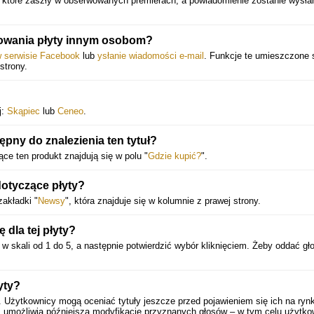
, które zaszły w obserwowanych premierach, a powiadomienie zostanie wysł
owania płyty innym osobom?
w serwisie Facebook
lub
ysłanie wiadomości e-mail
. Funkcje te umieszczone 
strony.
j:
Skąpiec
lub
Ceneo
.
ępny do znalezienia ten tytuł?
ce ten produkt znajdują się w polu "
Gdzie kupić?
".
dotyczące płyty?
akładki "
Newsy
", która znajduje się w kolumnie z prawej strony.
dla tej płyty?
w skali od 1 do 5, a następnie potwierdzić wybór kliknięciem. Żeby oddać gł
yty?
. Użytkownicy mogą oceniać tytuły jeszcze przed pojawieniem się ich na ryn
 umożliwia późniejszą modyfikację przyznanych głosów – w tym celu użytko