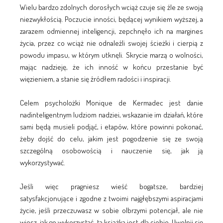
Wielu bardzo zdolnych dorosłych wciąż czuje się źle ze swoją
niezwykłością. Poczucie inności, będącej wynikiem wyższej, a
zarazem odmiennej inteligencji, zepchnęło ich na margines
życia, przez co wciąż nie odnaleźli swojej ścieżki i cierpią z
powodu impasu, w którym utknęli. Skrycie marzą o wolności,
mając nadzieję, że ich inność w końcu przestanie być
więzieniem, a stanie się źródłem radości i inspiracji.
Celem psycholożki Monique de Kermadec jest danie
nadinteligentnym ludziom nadziei, wskazanie im działań, które
sami będą musieli podjąć, i etapów, które powinni pokonać,
żeby dojść do celu, jakim jest pogodzenie się ze swoją
szczególną osobowością i nauczenie się, jak ją
wykorzystywać.
Jeśli więc pragniesz wieść bogatsze, bardziej
satysfakcjonujące i zgodne z twoimi najgłębszymi aspiracjami
życie, jeśli przeczuwasz w sobie olbrzymi potencjał, ale nie
wiesz, jak go wykorzystać, ta książka jest dla ciebie. Uwolnij się