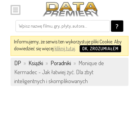
?
Informujemy, że serwis ten wykorzystuje pliki Cookie. Aby
dowiedzieć się więcej
kliknij tutaj
.
OK, ZROZUMIAŁEM
DP
»
Książki
»
Poradniki
»
Monique de
Kermadec - Jak łatwiej żyć. Dla zbyt
inteligentnych i skomplikowanych