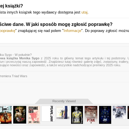
ej książki?
ista innych książek tego wydawcy dostępna jest
utaj
.
ściwe dane. W jaki sposób mogę zgłosić poprawkę?
 poprawkę
" znajdującej się nad polem "
Informacje
". Do poprawy zgłosić możn
ka Sygo - W południe?
owa książka Monika Sygo
z 2025 roku to główny temat tego artykułu i tej podstrony. 
tun
i przeczytaj naszą zapowiedź. Znajdziesz tutaj również galerię zdjęć, zwiastuny, trailery,
esujące nowości oraz zapowiedzi, a także wszystkie nadchodzące premiery 2025 roku.
remiera Triad Wars
Recently Viewed