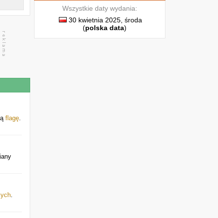
Wszystkie daty wydania:
30 kwietnia 2025, środa
(
polska data
)
ią
flagę
.
iany
mych
.