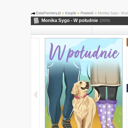
DataPremiery.pl
»
Książki
»
Powieść
»
Monika Sygo - W p
Monika Sygo - W południe
(2025)