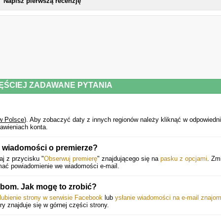
Napisz pierwszą recenzję
ĘŚCIEJ ZADAWANE PYTANIA
w Polsce
).
Aby zobaczyć daty z innych regionów należy kliknąć w odpowiedn
awieniach konta.
 wiadomości o premierze?
j z przycisku "
Obserwuj premierę
" znajdującego się na
pasku z opcjami
. Zm
ymać powiadomienie we wiadomości e-mail.
bom. Jak mogę to zrobić?
lubienie strony w serwisie Facebook
lub
ysłanie wiadomości na e-mail znajo
óry znajduje się w górnej części strony.