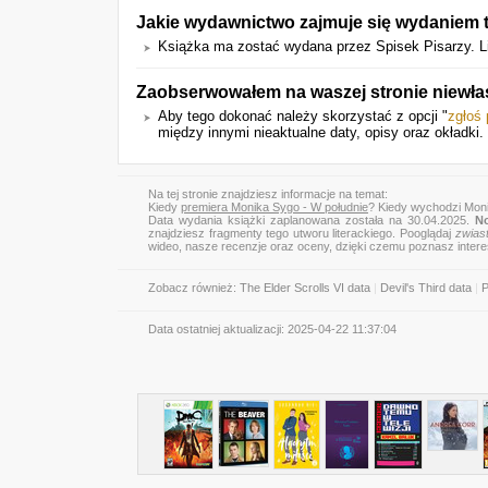
Jakie wydawnictwo zajmuje się wydaniem t
Książka ma zostać wydana przez Spisek Pisarzy. L
Zaobserwowałem na waszej stronie niewła
Aby tego dokonać należy skorzystać z opcji "
zgłoś
między innymi nieaktualne daty, opisy oraz okładki.
Na tej stronie znajdziesz informacje na temat:
Kiedy
premiera Monika Sygo - W południe
? Kiedy wychodzi Moni
Data wydania książki zaplanowana została na 30.04.2025.
N
znajdziesz fragmenty tego utworu literackiego. Pooglądaj
zwias
wideo, nasze recenzje oraz oceny, dzięki czemu poznasz inter
Zobacz również:
The Elder Scrolls VI data
|
Devil's Third data
|
P
Data ostatniej aktualizacji:
2025-04-22 11:37:04