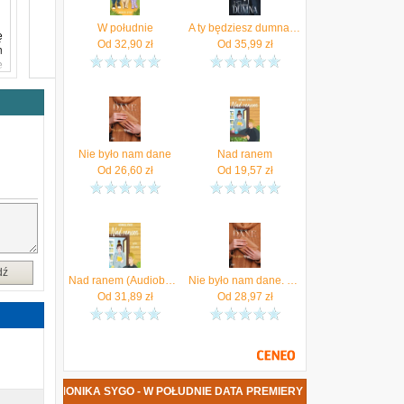
W południe
A ty będziesz dumna. Listami pisane tom 1 (Audiobook)
ę
Od
32,90
zł
Od
35,99
zł
n
e
k
h
u
Nie było nam dane
Nad ranem
k
Od
26,60
zł
Od
19,57
zł
o
e
dź
Nad ranem (Audiobook)
Nie było nam dane. Listami pisane. Tom 2 (EPUB)
e
Od
31,89
zł
Od
28,97
zł
o
j
KSIĄŻKA MONIKA SYGO - W POŁUDNIE DATA PREMIERY