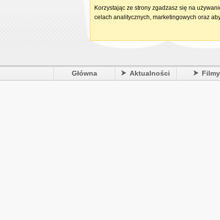
Korzystając ze strony zgadzasz się na używan
celach analitycznych, marketingowych oraz aby
Główna
Aktualności
Film