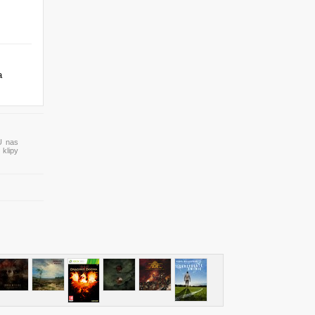
a
U nas
 klipy