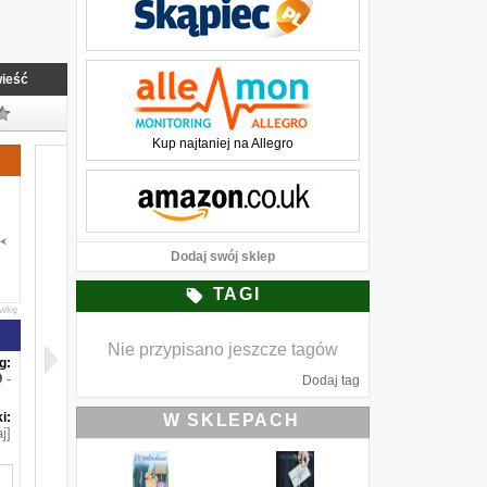
ieść
Kup najtaniej na Allegro
Dodaj swój sklep
TAGI
awkę
Nie przypisano jeszcze tagów
g:
-
Dodaj tag
i:
W SKLEPACH
j]