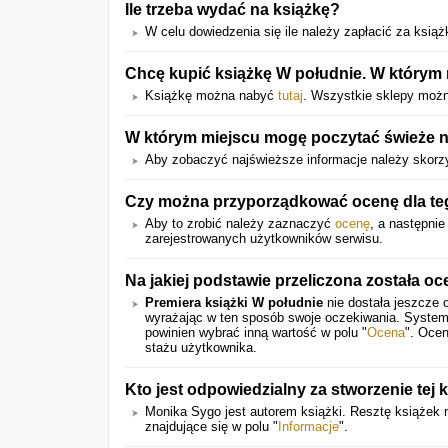
Ile trzeba wydać na książkę?
W celu dowiedzenia się ile należy zapłacić za książkę
Chcę kupić książkę W południe. W którym
Książkę można nabyć
tutaj
. Wszystkie sklepy można
W którym miejscu mogę poczytać świeże n
Aby zobaczyć najświeższe informacje należy skorzy
Czy można przyporządkować ocenę dla te
Aby to zrobić należy zaznaczyć
ocenę
, a następnie
zarejestrowanych użytkowników serwisu.
Na jakiej podstawie przeliczona została oc
Premiera książki W południe
nie dostała jeszcze 
wyrażając w ten sposób swoje oczekiwania. System
powinien wybrać inną wartość w polu "
Ocena
". Ocen
stażu użytkownika.
Kto jest odpowiedzialny za stworzenie tej 
Monika Sygo jest autorem książki. Resztę książek
znajdujące się w polu "
Informacje
".