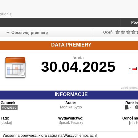
ołudnie
Pow
Obserwuj premierę
Oceń:
DATA PREMIERY
środa
30.04.2025
zgłoś popr
INFORMACJE
Gatunek:
Autor:
Rankin
Powieść
Monika Sygo
-
Tagi:
Wydawnictwo:
Odnośnik
[dodaj]
Spisek Pisarzy
[doda
Wiosenna opowieść, która zagra na Waszych emocjach!