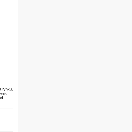
a rynku,
wnik
od
o