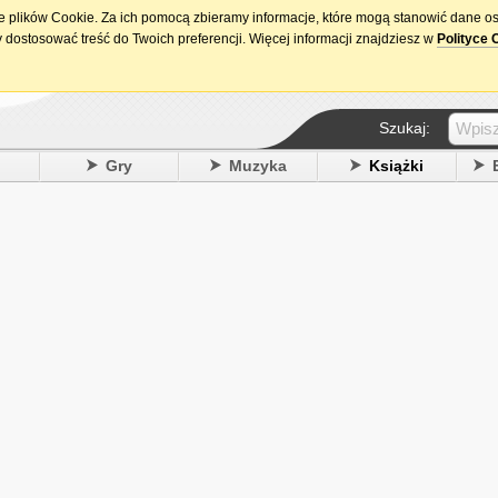
ie plików Cookie. Za ich pomocą zbieramy informacje, które mogą stanowić dane o
15. urodziny DataPremiery.pl
 dostosować treść do Twoich preferencji. Więcej informacji znajdziesz w
Polityce 
Szukaj:
y
Gry
Muzyka
Książki