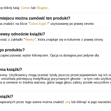
 kliknij tutaj:
Ceneo
lub
Skąpiec
.
 miejscu można zamówić ten produkt?
 znaleźć na liście "
Gdzie kupić?
" usytuowanej po prawej stronie.
ewsy odnośnie książki?
stać z zakładki "
Newsy
", która znajduje się w kolumnie z prawej strony.
go produktu?
 zapieczętować wybór kliknięciem. Opcja ta dostępna jest jedynie dla
ena książki?
oceny. Użytkownicy mogą oceniać tytuły jeszcze przed pojawieniem się ich n
 umożliwia późniejszą modyfikację przyznanych głosów – w tym celu użytko
a w serwisie to średnia ważona, gdzie waga głosu zależy przede wszystkim 
książki?
 napisanych przez tego autora można znaleźć
utaj
lub kliknąć w jego nazwisk