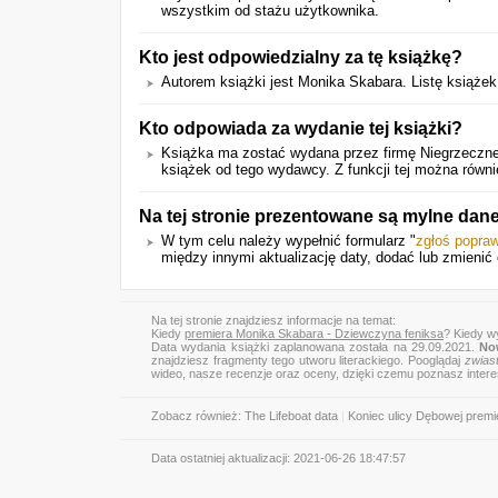
wszystkim od stażu użytkownika.
Kto jest odpowiedzialny za tę książkę?
Autorem książki jest Monika Skabara. Listę książe
Kto odpowiada za wydanie tej książki?
Książka ma zostać wydana przez firmę Niegrzeczne
książek od tego wydawcy. Z funkcji tej można równi
Na tej stronie prezentowane są mylne dan
W tym celu należy wypełnić formularz "
zgłoś popra
między innymi aktualizację daty, dodać lub zmienić o
Na tej stronie znajdziesz informacje na temat:
Kiedy
premiera Monika Skabara - Dziewczyna feniksa
? Kiedy w
Data wydania książki zaplanowana została na 29.09.2021.
No
znajdziesz fragmenty tego utworu literackiego. Pooglądaj
zwias
wideo, nasze recenzje oraz oceny, dzięki czemu poznasz inter
Zobacz również:
The Lifeboat data
|
Koniec ulicy Dębowej premi
Data ostatniej aktualizacji:
2021-06-26 18:47:57