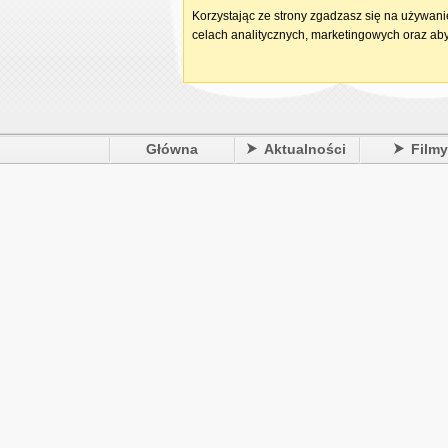
Korzystając ze strony zgadzasz się na używan
celach analitycznych, marketingowych oraz aby
Główna
Aktualności
Film