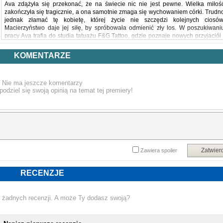
Ava zdążyła się przekonać, że na świecie nic nie jest pewne. Wielka miłoś
zakończyła się tragicznie, a ona samotnie zmaga się wychowaniem córki. Trudn
jednak złamać tę kobietę, której życie nie szczędzi kolejnych ciosów
Macierzyństwo daje jej siłę, by spróbowała odmienić zły los. W poszukiwani
pracy Ava trafia do studia tatuażu F&G Tattoo, gdzie poznaje nowych przyjaciół 
znajduje swoje miejsce na ziemi.
Wszystko się komplikuje, kiedy do studia powraca trzeci właściciel, Finn. Zarówn
KOMENTARZE
on, jak i jego nowa pracownica mają wyjątkowo twarde charaktery, co ni
zapowiada łatwych relacji. Między niechęcią, złością i osobistymi problemam
pojawi się pożądanie, które wywróci życie bohaterów do góry nogami. Czy fenik
Nie ma jeszcze komentarzy
wskaże im drogę do odnalezienia siebie nawzajem, czy raczej spali w popiołac
podziel się swoją opinią na temat tej premiery!
otaczających ich tajemnic?
Powyższy opis pochodzi od wydawcy.
Zatwier
Zawiera spoiler
RECENZJE
 żadnych recenzji. A może Ty dodasz swoją?
NOWA KSIĄŻKA MON