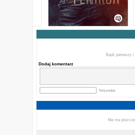
Bądź pierwszy i 
Dodaj komentarz
Twój podpis
Nie ma jeszcze