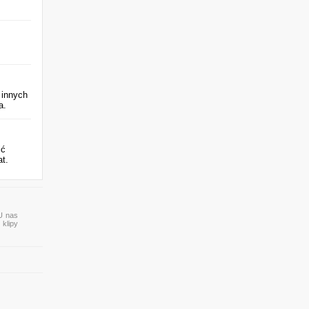
 innych
a.
ić
at.
 U nas
 klipy