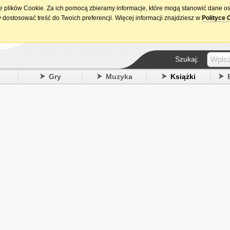
ie plików Cookie. Za ich pomocą zbieramy informacje, które mogą stanowić dane o
15. urodziny DataPremiery.pl
 dostosować treść do Twoich preferencji. Więcej informacji znajdziesz w
Polityce 
Szukaj:
y
Gry
Muzyka
Książki