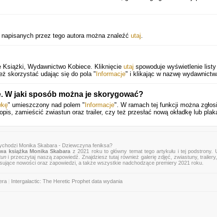
k napisanych przez tego autora można znaleźć
utaj
.
 Książki, Wydawnictwo Kobiece. Kliknięcie
utaj
spowoduje wyświetlenie listy
eż skorzystać udając się do pola "
Informacje
" i klikając w nazwę wydawnictw
e. W jaki sposób można je skorygować?
wkę
" umieszczony nad polem "
Informacje
". W ramach tej funkcji można zgłos
pis, zamieścić zwiastun oraz trailer, czy też przesłać nową okładkę lub plak
ychodzi Monika Skabara - Dziewczyna feniksa?
wa książka Monika Skabara
z 2021 roku to główny temat tego artykułu i tej podstrony.
tun
i przeczytaj naszą zapowiedź. Znajdziesz tutaj również galerię zdjęć, zwiastuny, trailery,
esujące nowości oraz zapowiedzi, a także wszystkie nadchodzące premiery 2021 roku.
era
|
Intergalactic: The Heretic Prophet data wydania