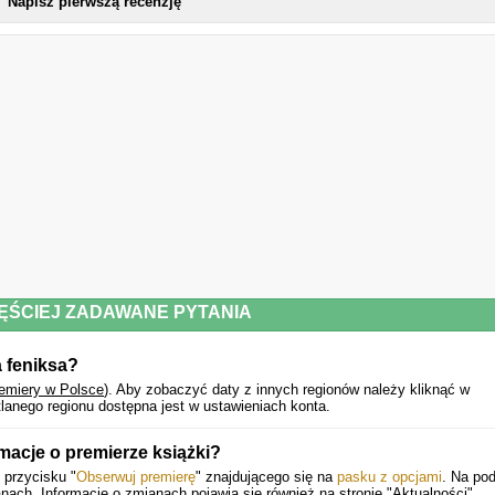
Napisz pierwszą recenzję
ĘŚCIEJ ZADAWANE PYTANIA
a feniksa?
remiery w Polsce
).
Aby zobaczyć daty z innych regionów należy kliknąć w
lanego regionu dostępna jest w ustawieniach konta.
macje o premierze książki?
 przycisku "
Obserwuj premierę
" znajdującego się na
pasku z opcjami
. Na po
ach. Informacje o zmianach pojawią się również na stronie "Aktualności".