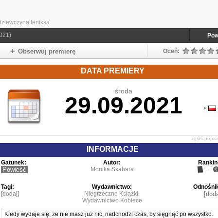
ziewczyna feniksa
021)
Pow
Obserwuj premierę
Oceń:
DATA PREMIERY
środa
29.09.2021
zgłoś popr
INFORMACJE
Gatunek:
Autor:
Rankin
Powieść
Monika Skabara
-
Tagi:
Wydawnictwo:
Odnośnik
[dodaj]
Niegrzeczne Książki,
[doda
Wydawnictwo Kobiece
Kiedy wydaje się, że nie masz już nic, nadchodzi czas, by sięgnąć po wszystko.