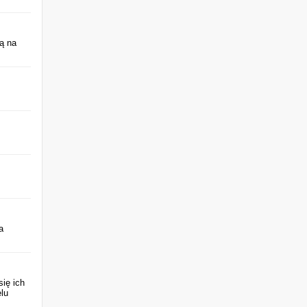
ą na
a
ię ich
lu