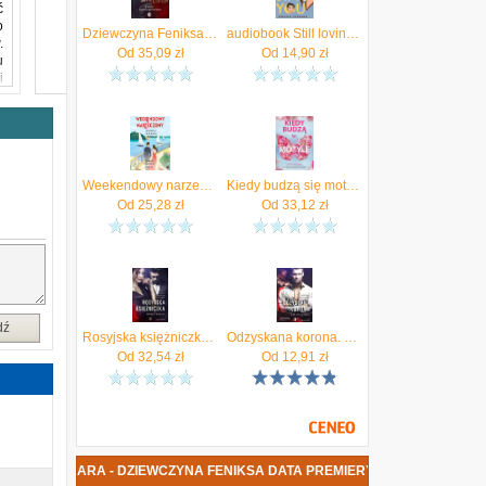
ć
o
Dziewczyna Feniksa (Audiobook)
audiobook Still loving You - Monika Skabara
.
Od
35,09
zł
Od
14,90
zł
u
i
o
e
i
s
h
Weekendowy narzeczony (Audiobook)
Kiedy budzą się motyle (MOBI)
Od
25,28
zł
Od
33,12
zł
dź
Rosyjska księżniczka. Dziedzictwo. Tom 1
Odzyskana korona. Dziedzictwo. Tom 2
Od
32,54
zł
Od
12,91
zł
IKA SKABARA - DZIEWCZYNA FENIKSA DATA PREMIERY