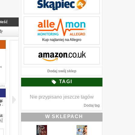
ieść
Kup najtaniej na Allegro
Dodaj swój sklep
TAGI
awkę
Nie przypisano jeszcze tagów
g:
-
Dodaj tag
i:
W SKLEPACH
j]