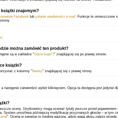
 książki znajomym?
w serwisie Facebook
lub
ysłanie wiadomości e-mail
. Funkcje te umieszczone s
strony.
ec
.
Gdzie można zamówić ten produkt?
stępne są w zakładce "
Gdzie kupić?
" znajdującej się po prawej stronie.
ce książki?
orzystać z kolumny "
Newsy
" znajdującej się z prawej strony.
, a następnie zatwierdzić wybór kliknięciem. Opcja ta dostępna jest jedynie dl
ążki?
jeszcze oceny. Użytkownicy mogą oceniać tytuły jeszcze przed pojawieniem s
ia. System umożliwia późniejszą modyfikację przyznanych głosów – w tym ce
cena
". Ocena w serwisie to średnia ważona, gdzie waga głosu zależy przede