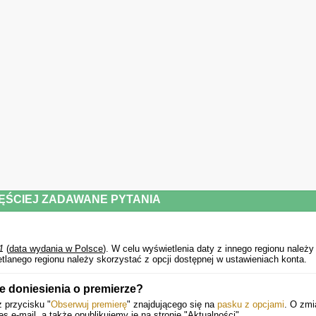
ĘŚCIEJ ZADAWANE PYTANIA
1
(
data wydania w Polsce
).
W celu wyświetlenia daty z innego regionu należy
lanego regionu należy skorzystać z opcji dostępnej w ustawieniach konta.
 doniesienia o premierze?
 przycisku "
Obserwuj premierę
" znajdującego się na
pasku z opcjami
. O zm
e-mail, a także opublikujemy je na stronie "Aktualności".