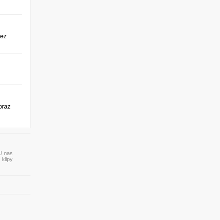
zez
oraz
 U nas
 klipy