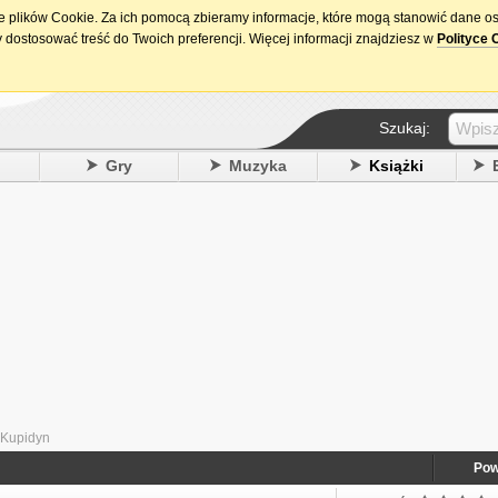
ie plików Cookie. Za ich pomocą zbieramy informacje, które mogą stanowić dane o
15. urodziny DataPremiery.pl
 dostosować treść do Twoich preferencji. Więcej informacji znajdziesz w
Polityce 
Szukaj:
y
Gry
Muzyka
Książki
 Kupidyn
Pow