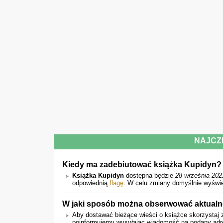
NAJCZ
Kiedy ma zadebiutować książka Kupidyn?
Książka Kupidyn
dostępna będzie
28 września 202
odpowiednią
flagę
. W celu zmiany domyślnie wyświet
W jaki sposób można obserwować aktualne
Aby dostawać bieżące wieści o książce skorzystaj z
poinformujemy wysyłając wiadomość na podany adres 