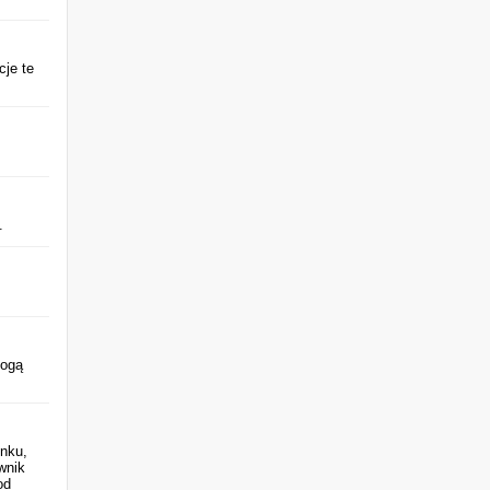
cje te
.
mogą
ynku,
wnik
od