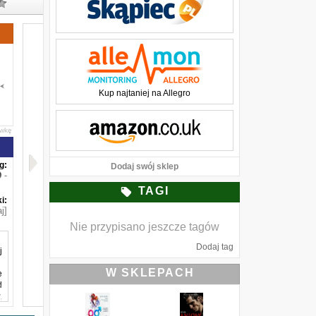
Kup najtaniej na Allegro
awkę
g:
Dodaj swój sklep
-
TAGI
i:
j]
Nie przypisano jeszcze tagów
Dodaj tag
j
W SKLEPACH
e
d
,
ń