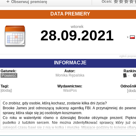
Obserwuj premierę
Oceń:
DATA PREMIERY
wtorek
28.09.2021
zgłoś popr
INFORMACJE
Gatunek:
Autor:
Rankin
Powieść
Monika Rępalska
-
Tagi:
Wydawnictwo:
Odnośnik
[dodaj]
WasPos
[doda
Co zrobisz, gdy osobie, którą kochasz, zostanie kilka dni życia?
Brooke James jest odnoszącą sukcesy agentką FBI. A przynajmniej do pewne
sprawy, która staje się jej osobistym koszmarem.
Co roku w walentynki równo o dziesiątej Brooke otrzymuje prezent. Piękn
pudełko z ludzkim sercem. Nie można zidentyfikować sprawcy, który już o
jakiegoś czasu bawi się z nią w kotka i myszkę. Mijające godziny to kolejne ofiary
a agentka zupełnie nie zbliża się do rozwiązania sprawy. Czternasty lutego, dzie