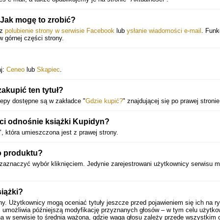
Jak mogę to zrobić?
ez
polubienie strony w serwisie Facebook
lub
ysłanie wiadomości e-mail
. Funk
 w górnej części strony.
aj:
Ceneo
lub
Skąpiec
.
akupić ten tytuł?
lepy dostępne są w zakładce "
Gdzie kupić?
" znajdującej się po prawej stronie
i odnośnie książki Kupidyn?
", która umieszczona jest z prawej strony.
o produktu?
 zaznaczyć wybór kliknięciem. Jedynie zarejestrowani użytkownicy serwisu 
iążki?
ny. Użytkownicy mogą oceniać tytuły jeszcze przed pojawieniem się ich na r
 umożliwia późniejszą modyfikację przyznanych głosów – w tym celu użytko
a w serwisie to średnia ważona, gdzie waga głosu zależy przede wszystkim 