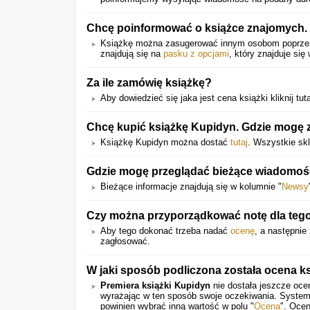
Chcę poinformować o książce znajomych. 
Książkę można zasugerować innym osobom poprz
znajdują się na
pasku z opcjami
, który znajduje się
Za ile zamówię książkę?
Aby dowiedzieć się jaka jest cena książki kliknij tut
Chcę kupić książkę Kupidyn. Gdzie mogę z
Książkę Kupidyn można dostać
tutaj
. Wszystkie sk
Gdzie mogę przeglądać bieżące wiadomośc
Bieżące informacje znajdują się w kolumnie "
Newsy
Czy można przyporządkować notę dla teg
Aby tego dokonać trzeba nadać
ocenę
, a następnie
zagłosować.
W jaki sposób podliczona została ocena ks
Premiera książki Kupidyn
nie dostała jeszcze oce
wyrażając w ten sposób swoje oczekiwania. System
powinien wybrać inną wartość w polu "
Ocena
". Ocen