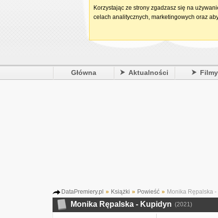
Korzystając ze strony zgadzasz się na używan
celach analitycznych, marketingowych oraz aby
Główna
Aktualności
Film
DataPremiery.pl
»
Książki
»
Powieść
»
Monika Rępalska -
Monika Rępalska - Kupidyn
(2021)