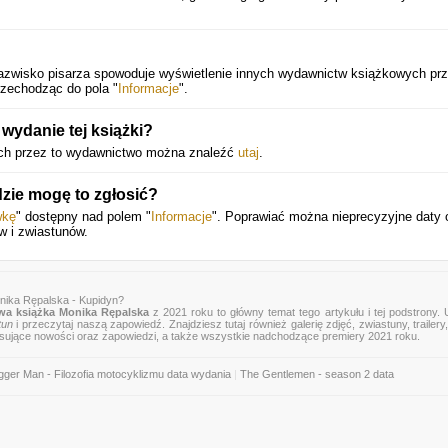
 nazwisko pisarza spowoduje wyświetlenie innych wydawnictw książkowych pr
rzechodząc do pola "
Informacje
".
wydanie tej książki?
ch przez to wydawnictwo można znaleźć
utaj
.
dzie mogę to zgłosić?
wkę
" dostępny nad polem "
Informacje
". Poprawiać można nieprecyzyjne daty 
w i zwiastunów.
nika Rępalska - Kupidyn?
a książka Monika Rępalska
z 2021 roku to główny temat tego artykułu i tej podstrony.
tun
i przeczytaj naszą zapowiedź. Znajdziesz tutaj również galerię zdjęć, zwiastuny, trailery,
esujące nowości oraz zapowiedzi, a także wszystkie nadchodzące premiery 2021 roku.
ger Man - Filozofia motocyklizmu data wydania
|
The Gentlemen - season 2 data