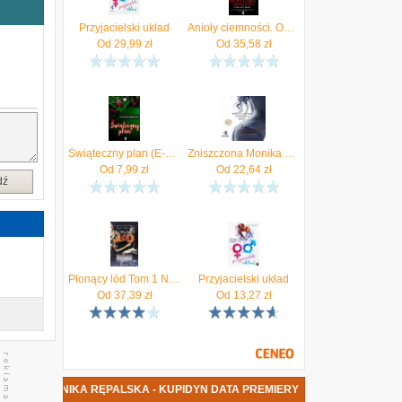
ń
Przyjacielski układ
Anioły ciemności. Odnaleźć siebie #2
Od
29,99
zł
Od
35,58
zł
j
j
a
Świąteczny plan (E-book)
Zniszczona Monika Rępalska (Audiobook)
i
Od
7,99
zł
Od
22,64
zł
dź
Płonący lód Tom 1 Nieczyste zagranie - Kuczyńska Patrycja, Rępalska Monika
Przyjacielski układ
Od
37,39
zł
Od
13,27
zł
SIĄŻKA MONIKA RĘPALSKA - KUPIDYN DATA PREMIERY