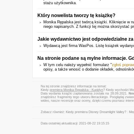
stażu użytkownika.
Który nowelista tworzy tę książkę?
Monika Rępalska jest twórcą książki. Kliknięcie w
niego napisanych. Z funkcji tej można skorzystać p
Jakie wydawnictwo jest odpowiedzialne za 
Wydawcą jest firma WasPos. Listę książek wydany
Na stronie podane są mylne informacje. G
W tym celu należy wypełnić formularz "
zgłoś popra
opisy, a także wnosić o dodanie okładek, odnośnikó
Na tej stronie znajdziesz informacje na temat:
Kiedy
premiera Monika Rępalska - Kupidyn
? Kiedy wychodzi Mo
Data wydania książki zaplanowana została na 28.09.2021.
Now
znajdziesz fragmenty tego utworu literackiego. Pooglądaj
zwias
wideo, nasze recenzje oraz oceny, dzięki czemu poznasz inter
Zobacz również:
Kiedy premiera Disney Dreamlight Valley?
|
Meg
Data ostatniej aktualizacji:
2021-08-22 19:15:15