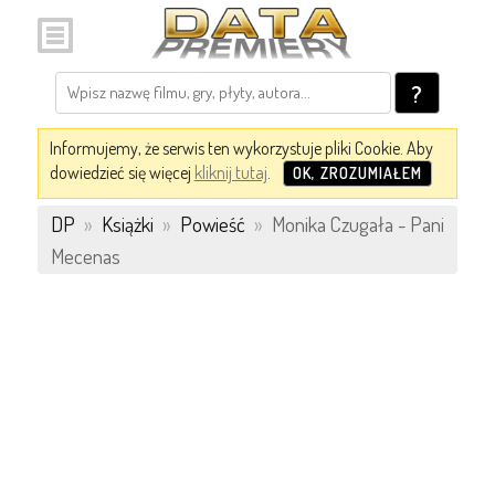
?
Informujemy, że serwis ten wykorzystuje pliki Cookie. Aby
dowiedzieć się więcej
kliknij tutaj
.
OK, ZROZUMIAŁEM
DP
»
Książki
»
Powieść
»
Monika Czugała - Pani
Mecenas