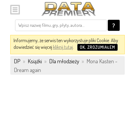
?
Informujemy, że serwis ten wykorzystuje pliki Cookie. Aby
dowiedzieć się więcej
kliknij tutaj
.
OK, ZROZUMIAŁEM
DP
»
Książki
»
Dla młodzieży
»
Mona Kasten -
Dream again