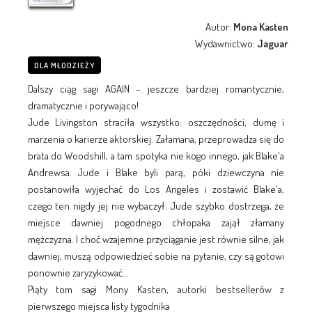
Autor:
Mona Kasten
Wydawnictwo:
Jaguar
DLA MŁODZIEŻY
Dalszy ciąg sagi AGAIN – jeszcze bardziej romantycznie,
dramatycznie i porywająco!
Jude Livingston straciła wszystko: oszczędności, dumę i
marzenia o karierze aktorskiej. Załamana, przeprowadza się do
brata do Woodshill, a tam spotyka nie kogo innego, jak Blake'a
Andrewsa. Jude i Blake byli parą, póki dziewczyna nie
postanowiła wyjechać do Los Angeles i zostawić Blake'a,
czego ten nigdy jej nie wybaczył. Jude szybko dostrzega, że
miejsce dawniej pogodnego chłopaka zajął złamany
mężczyzna. I choć wzajemne przyciąganie jest równie silne, jak
dawniej, muszą odpowiedzieć sobie na pytanie, czy są gotowi
ponownie zaryzykować...
Piąty tom sagi Mony Kasten, autorki bestsellerów z
pierwszego miejsca listy tygodnika