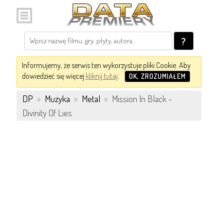
?
Informujemy, że serwis ten wykorzystuje pliki Cookie. Aby
dowiedzieć się więcej
kliknij tutaj
.
OK, ZROZUMIAŁEM
DP
»
Muzyka
»
Metal
»
Mission In Black -
Divinity Of Lies