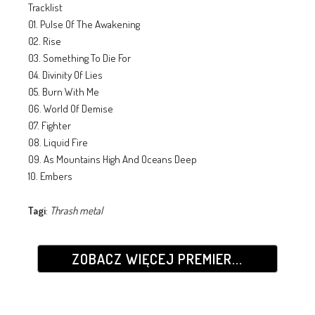
Tracklist
01. Pulse Of The Awakening
02. Rise
03. Something To Die For
04. Divinity Of Lies
05. Burn With Me
06. World Of Demise
07. Fighter
08. Liquid Fire
09. As Mountains High And Oceans Deep
10. Embers
Tagi
:
Thrash metal
ZOBACZ WIĘCEJ PREMIER...