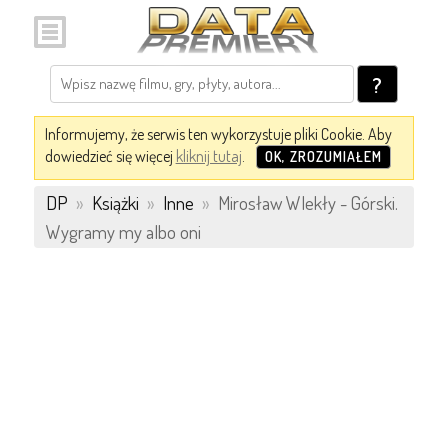
?
Informujemy, że serwis ten wykorzystuje pliki Cookie. Aby
dowiedzieć się więcej
kliknij tutaj
.
OK, ZROZUMIAŁEM
DP
»
Książki
»
Inne
»
Mirosław Wlekły - Górski.
Wygramy my albo oni