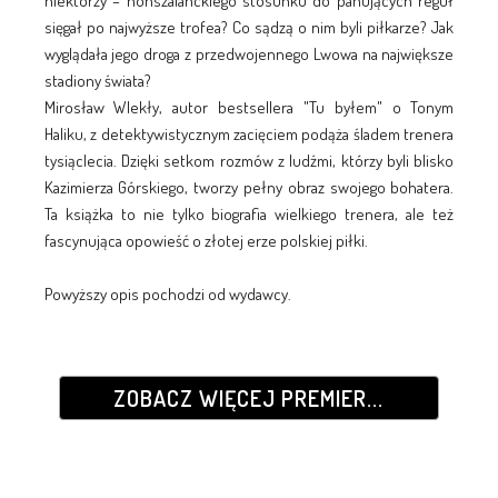
niektórzy – nonszalanckiego stosunku do panujących reguł
sięgał po najwyższe trofea? Co sądzą o nim byli piłkarze? Jak
wyglądała jego droga z przedwojennego Lwowa na największe
stadiony świata?
Mirosław Wlekły, autor bestsellera "Tu byłem" o Tonym
Haliku, z detektywistycznym zacięciem podąża śladem trenera
tysiąclecia. Dzięki setkom rozmów z ludźmi, którzy byli blisko
Kazimierza Górskiego, tworzy pełny obraz swojego bohatera.
Ta książka to nie tylko biografia wielkiego trenera, ale też
fascynująca opowieść o złotej erze polskiej piłki.
Powyższy opis pochodzi od wydawcy.
ZOBACZ WIĘCEJ PREMIER...