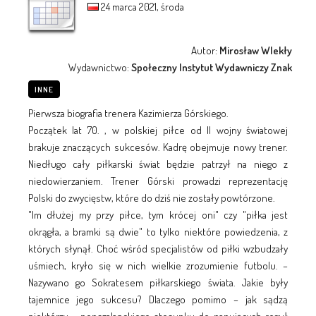
24 marca 2021, środa
Autor:
Mirosław Wlekły
Wydawnictwo:
Społeczny Instytut Wydawniczy Znak
INNE
Pierwsza biografia trenera Kazimierza Górskiego.
Początek lat 70. , w polskiej piłce od II wojny światowej
brakuje znaczących sukcesów. Kadrę obejmuje nowy trener.
Niedługo cały piłkarski świat będzie patrzył na niego z
niedowierzaniem. Trener Górski prowadzi reprezentację
Polski do zwycięstw, które do dziś nie zostały powtórzone.
"Im dłużej my przy piłce, tym krócej oni" czy "piłka jest
okrągła, a bramki są dwie" to tylko niektóre powiedzenia, z
których słynął. Choć wśród specjalistów od piłki wzbudzały
uśmiech, kryło się w nich wielkie zrozumienie futbolu. –
Nazywano go Sokratesem piłkarskiego świata. Jakie były
tajemnice jego sukcesu? Dlaczego pomimo – jak sądzą