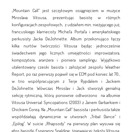
„Mountain Call” jest szczytowym osiągnięciem w muzyce
Miroslava Vitousa, prezentując basistę w różnych
konfiguracjach zespołowych, z udziałem min. nieżyjącego już,
francuskiego klarnecisty Michel’a Portal’a i amerykańskiego
perkusisty Jacka DeJohnette. Album przekonująco łączy
kilka nurtów twórczości Vitousa będąc jednocześnie
świadectwem jego licznych umiejętności: improwizatora,
kompozytora, aranżera i pioniera samplingu. Wyjątkowo
utalentowany czeski basista i założyciel zespołu Weather
Report, po raz pierwszy pojawił się w ECM pod koniec lat 70.,
w trio współpracującym z Terje Rypdalem i Jackiem
DeJohnette. Wówczas Miroslav i Jack stworzyli genialną
sekcję rytmiczną, którą ponownie odtworzono na albumie
Vitousa Universal Syncopations (2003) z Janem Garbarkiem i
Chickiem Coreą. Na „Mountain Call” bassista i perkusista także
współdziałają dynamicznie w utworach „Tribal Dance” i
„Epilog”. W suicie „Rhapsody” na pierwszy plan wysuwa się
głos basistki Esperanzy Spalding, śpiewającej teksty Vitousa.