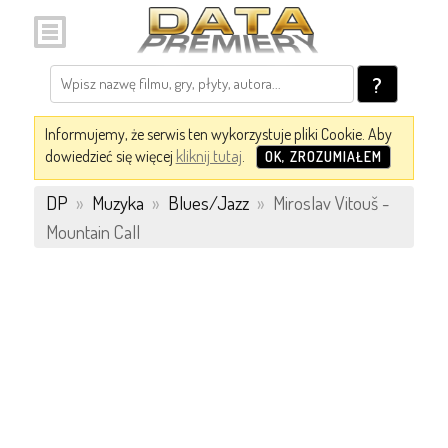
?
Informujemy, że serwis ten wykorzystuje pliki Cookie. Aby
dowiedzieć się więcej
kliknij tutaj
.
OK, ZROZUMIAŁEM
DP
»
Muzyka
»
Blues/Jazz
»
Miroslav Vitouš -
Mountain Call