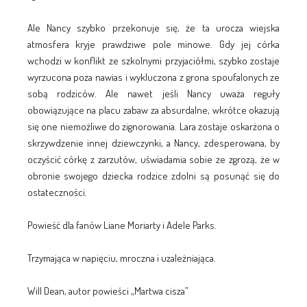
Ale Nancy szybko przekonuje się, że ta urocza wiejska
atmosfera kryje prawdziwe pole minowe. Gdy jej córka
wchodzi w konflikt ze szkolnymi przyjaciółmi, szybko zostaje
wyrzucona poza nawias i wykluczona z grona spoufalonych ze
sobą rodziców. Ale nawet jeśli Nancy uważa reguły
obowiązujące na placu zabaw za absurdalne, wkrótce okazują
się one niemożliwe do zignorowania. Lara zostaje oskarżona o
skrzywdzenie innej dziewczynki, a Nancy, zdesperowana, by
oczyścić córkę z zarzutów, uświadamia sobie ze zgrozą, że w
obronie swojego dziecka rodzice zdolni są posunąć się do
ostateczności.
Powieść dla fanów Liane Moriarty i Adele Parks.
Trzymająca w napięciu, mroczna i uzależniająca.
Will Dean, autor powieści „Martwa cisza”