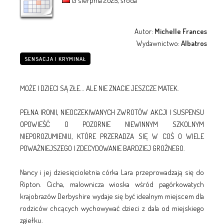
13 sierpnia 2025, środa
Autor:
Michelle Frances
Wydawnictwo:
Albatros
SENSACJA I KRYMINAŁ
MOŻE I DZIECI SĄ ZŁE... ALE NIE ZNACIE JESZCZE MATEK.
PEŁNA IRONII, NIEOCZEKIWANYCH ZWROTÓW AKCJI I SUSPENSU
OPOWIEŚĆ O POZORNIE NIEWINNYM SZKOLNYM
NIEPOROZUMIENIU, KTÓRE PRZERADZA SIĘ W COŚ O WIELE
POWAŻNIEJSZEGO I ZDECYDOWANIE BARDZIEJ GROŹNEGO.
Nancy i jej dziesięcioletnia córka Lara przeprowadzają się do
Ripton. Cicha, malownicza wioska wśród pagórkowatych
krajobrazów Derbyshire wydaje się być idealnym miejscem dla
rodziców chcących wychowywać dzieci z dala od miejskiego
zgiełku.