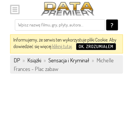
?
Informujemy, że serwis ten wykorzystuje pliki Cookie. Aby
dowiedzieć się więcej
kliknij tutaj
.
OK, ZROZUMIAŁEM
DP
»
Książki
»
Sensacja i Kryminał
»
Michelle
Frances - Plac zabaw