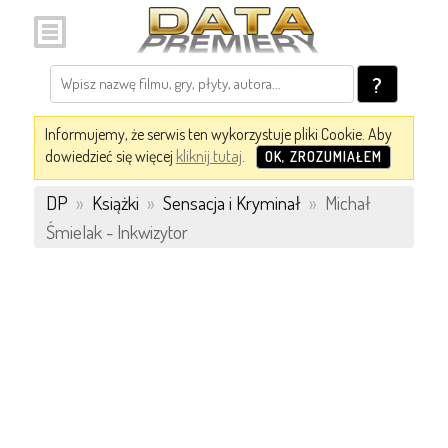
?
Informujemy, że serwis ten wykorzystuje pliki Cookie. Aby
dowiedzieć się więcej
kliknij tutaj
.
OK, ZROZUMIAŁEM
DP
»
Książki
»
Sensacja i Kryminał
»
Michał
Śmielak - Inkwizytor