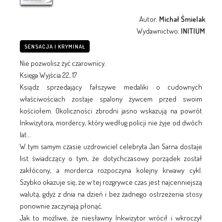
Autor:
Michał Śmielak
Wydawnictwo:
INITIUM
SENSACJA I KRYMINAŁ
Nie pozwolisz żyć czarownicy.
Księga Wyjścia 22, 17
Ksiądz sprzedający fałszywe medaliki o cudownych
właściwościach zostaje spalony żywcem przed swoim
kościołem. Okoliczności zbrodni jasno wskazują na powrót
Inkwizytora, mordercy, który według policji nie żyje od dwóch
lat...
W tym samym czasie uzdrowiciel celebryta Jan Sarna dostaje
list świadczący o tym, że dotychczasowy porządek został
zakłócony, a morderca rozpoczyna kolejny krwawy cykl.
Szybko okazuje się, że w tej rozgrywce czas jest najcenniejszą
walutą, gdyż z dnia na dzień i bez żadnego ostrzeżenia stosy
ponownie zaczynają płonąć.
Jak to możliwe, że niesławny Inkwizytor wrócił i wkroczył