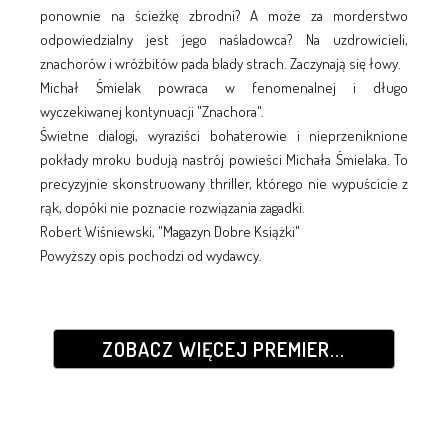
ponownie na ścieżkę zbrodni? A może za morderstwo
odpowiedzialny jest jego naśladowca? Na uzdrowicieli,
znachorów i wróżbitów pada blady strach. Zaczynają się łowy.
Michał Śmielak powraca w fenomenalnej i długo
wyczekiwanej kontynuacji "Znachora".
Świetne dialogi, wyraziści bohaterowie i nieprzeniknione
pokłady mroku budują nastrój powieści Michała Śmielaka. To
precyzyjnie skonstruowany thriller, którego nie wypuścicie z
rąk, dopóki nie poznacie rozwiązania zagadki.
Robert Wiśniewski, "Magazyn Dobre Książki"
Powyższy opis pochodzi od wydawcy.
ZOBACZ WIĘCEJ PREMIER...