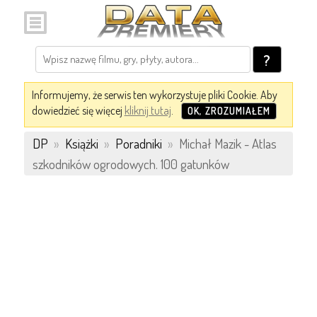
?
Informujemy, że serwis ten wykorzystuje pliki Cookie. Aby
dowiedzieć się więcej
kliknij tutaj
.
OK, ZROZUMIAŁEM
DP
»
Książki
»
Poradniki
»
Michał Mazik - Atlas
szkodników ogrodowych. 100 gatunków